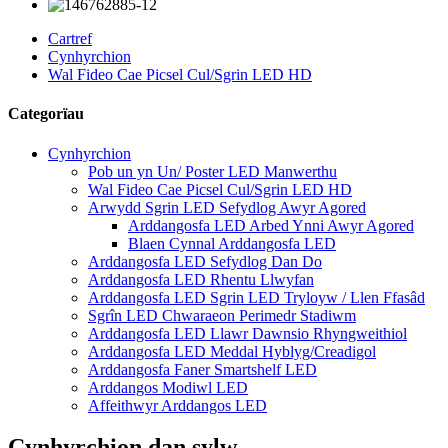
Cartref
Cynhyrchion
Wal Fideo Cae Picsel Cul/Sgrin LED HD
Categorïau
Cynhyrchion
Pob un yn Un/ Poster LED Manwerthu
Wal Fideo Cae Picsel Cul/Sgrin LED HD
Arwydd Sgrin LED Sefydlog Awyr Agored
Arddangosfa LED Arbed Ynni Awyr Agored
Blaen Cynnal Arddangosfa LED
Arddangosfa LED Sefydlog Dan Do
Arddangosfa LED Rhentu Llwyfan
Arddangosfa LED Sgrin LED Tryloyw / Llen Ffasâd
Sgrîn LED Chwaraeon Perimedr Stadiwm
Arddangosfa LED Llawr Dawnsio Rhyngweithiol
Arddangosfa LED Meddal Hyblyg/Creadigol
Arddangosfa Faner Smartshelf LED
Arddangos Modiwl LED
Affeithwyr Arddangos LED
Cynhyrchion dan sylw