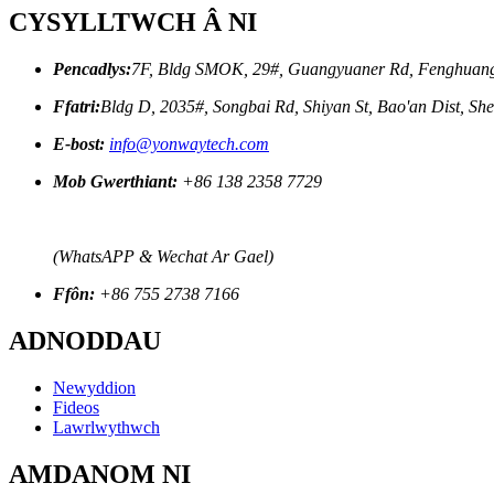
CYSYLLTWCH Â NI
Pencadlys:
7F, Bldg SMOK, 29#, Guangyuaner Rd, Fenghuang 
Ffatri:
Bldg D, 2035#, Songbai Rd, Shiyan St, Bao'an Dist, S
E-bost:
info@yonwaytech.com
Mob Gwerthiant:
+86 138 2358 7729
(WhatsAPP & Wechat Ar Gael)
Ffôn:
+86 755 2738 7166
ADNODDAU
Newyddion
Fideos
Lawrlwythwch
AMDANOM NI