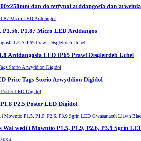
1000x250mm dan do terfynol arddangosfa dan arweini
m, P1.56, P1.87 Micro LED Arddangos
1.8 Arddangosfa LED IP65 Prawf Disgleirdeb Uchel
D Price Tags Storio Arwyddion Digidol
1.8 P2.5 Poster LED Digidol
Wal wedi'i Mowntio P1.5, P1.9, P2.6, P3.9 Sgrin L