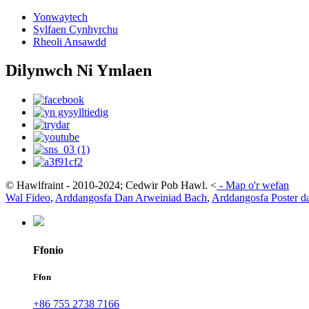
Yonwaytech
Sylfaen Cynhyrchu
Rheoli Ansawdd
Dilynwch Ni Ymlaen
© Hawlfraint - 2010-2024; Cedwir Pob Hawl.
<
-
Map o'r wefan
Wal Fideo
,
Arddangosfa Dan Arweiniad Bach
,
Arddangosfa Poster d
Ffonio
Ffon
+86 755 2738 7166