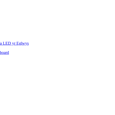
fa LED yr Eglwys
board