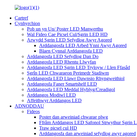
Cartref
Cynhyrchion
Pob un yn Un/ Poster LED Manwerthu
Wal Fideo Cae Picsel Cul/Sgrin LED HD
Arwydd Sgrin LED Sefydlog Awyr Agored
Arddangosfa LED Arbed Ynni Awyr Agored
Blaen Cynnal Arddangosfa LED
Arddangosfa LED Sefydlog Dan Do
Arddangosfa LED Rhentu Llwyfan
Arddangosfa LED Sgrin LED Tryloyw / Llen Ffasâd
Sgrîn LED Chwaraeon Perimedr Stadiwm
Arddangosfa LED Llawr Dawnsio Rhyngweithiol
Arddangosfa Faner Smartshelf LED
Arddangosfa LED Meddal Hyblyg/Creadigol
Arddangos Modiwl LED
Affeithwyr Arddangos LED
ADNODDAU
Fideos
Poster dan arweiniad chwarae plwg
Ffrâm Arddangos LED Safonol Strwythur Sgrin 
Traw picsel cul HD
Arddangosfa dan arweiniad sefydlog awyr agored