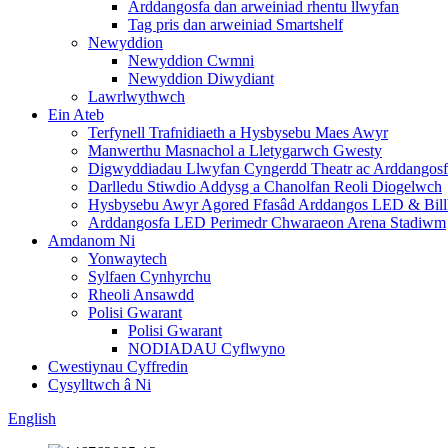
Arddangosfa dan arweiniad rhentu llwyfan
Tag pris dan arweiniad Smartshelf
Newyddion
Newyddion Cwmni
Newyddion Diwydiant
Lawrlwythwch
Ein Ateb
Terfynell Trafnidiaeth a Hysbysebu Maes Awyr
Manwerthu Masnachol a Lletygarwch Gwesty
Digwyddiadau Llwyfan Cyngerdd Theatr ac Arddangos
Darlledu Stiwdio Addysg a Chanolfan Reoli Diogelwch
Hysbysebu Awyr Agored Ffasâd Arddangos LED & Bill
Arddangosfa LED Perimedr Chwaraeon Arena Stadiwm
Amdanom Ni
Yonwaytech
Sylfaen Cynhyrchu
Rheoli Ansawdd
Polisi Gwarant
Polisi Gwarant
NODIADAU Cyflwyno
Cwestiynau Cyffredin
Cysylltwch â Ni
English