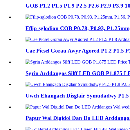
GOB P1.2 P1.5 P1.9 P2.5 P2.6 P2.9 P3.9 
Fflip-sglodion COB P0.78, P0.93, P1.25m
Cae Picsel Gorau Awyr Agored P1.2 P1.5 P
Sgrin Arddangos Silff LED GOB P1.875 LE
Uwch Ehangach Disglair Symudadwy P1.5 P
Papur Wal Digidol Dan Do LED Arddangos 