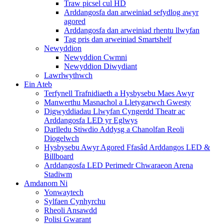
Traw picsel cul HD
Arddangosfa dan arweiniad sefydlog awyr
agored
Arddangosfa dan arweiniad rhentu llwyfan
Tag pris dan arweiniad Smartshelf
Newyddion
Newyddion Cwmni
Newyddion Diwydiant
Lawrlwythwch
Ein Ateb
Terfynell Trafnidiaeth a Hysbysebu Maes Awyr
Manwerthu Masnachol a Lletygarwch Gwesty
Digwyddiadau Llwyfan Cyngerdd Theatr ac
Arddangosfa LED yr Eglwys
Darlledu Stiwdio Addysg a Chanolfan Reoli
Diogelwch
Hysbysebu Awyr Agored Ffasâd Arddangos LED &
Billboard
Arddangosfa LED Perimedr Chwaraeon Arena
Stadiwm
Amdanom Ni
Yonwaytech
Sylfaen Cynhyrchu
Rheoli Ansawdd
Polisi Gwarant