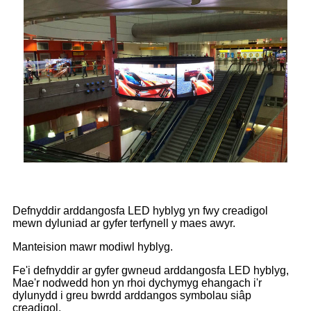
Defnyddir arddangosfa LED hyblyg yn fwy creadigol
mewn dyluniad ar gyfer terfynell y maes awyr.
Manteision mawr modiwl hyblyg.
Fe'i defnyddir ar gyfer gwneud arddangosfa LED hyblyg,
Mae'r nodwedd hon yn rhoi dychymyg ehangach i'r
dylunydd i greu bwrdd arddangos symbolau siâp
creadigol.