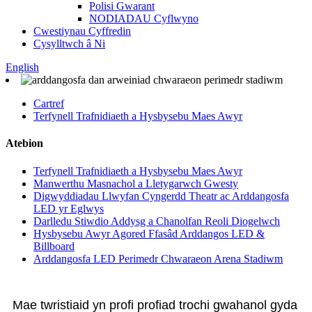
Polisi Gwarant
NODIADAU Cyflwyno
Cwestiynau Cyffredin
Cysylltwch â Ni
English
Cartref
Terfynell Trafnidiaeth a Hysbysebu Maes Awyr
Atebion
Terfynell Trafnidiaeth a Hysbysebu Maes Awyr
Manwerthu Masnachol a Lletygarwch Gwesty
Digwyddiadau Llwyfan Cyngerdd Theatr ac Arddangosfa
LED yr Eglwys
Darlledu Stiwdio Addysg a Chanolfan Reoli Diogelwch
Hysbysebu Awyr Agored Ffasâd Arddangos LED &
Billboard
Arddangosfa LED Perimedr Chwaraeon Arena Stadiwm
Mae twristiaid yn profi profiad trochi gwahanol gyda