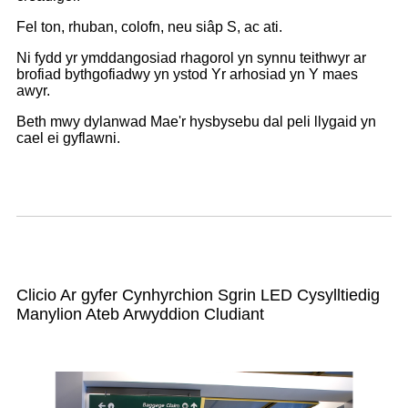
Fel ton, rhuban, colofn, neu siâp S, ac ati.
Ni fydd yr ymddangosiad rhagorol yn synnu teithwyr ar
brofiad bythgofiadwy yn ystod Yr arhosiad yn Y maes
awyr.
Beth mwy dylanwad Mae'r hysbysebu dal peli llygaid yn
cael ei gyflawni.
Clicio Ar gyfer Cynhyrchion Sgrin LED Cysylltiedig
Manylion Ateb Arwyddion Cludiant