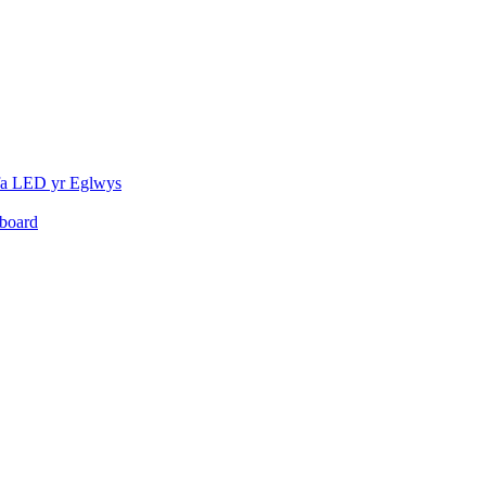
fa LED yr Eglwys
board