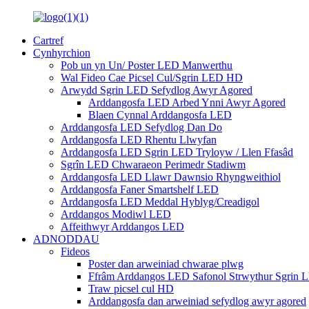
Cartref
Cynhyrchion
Pob un yn Un/ Poster LED Manwerthu
Wal Fideo Cae Picsel Cul/Sgrin LED HD
Arwydd Sgrin LED Sefydlog Awyr Agored
Arddangosfa LED Arbed Ynni Awyr Agored
Blaen Cynnal Arddangosfa LED
Arddangosfa LED Sefydlog Dan Do
Arddangosfa LED Rhentu Llwyfan
Arddangosfa LED Sgrin LED Tryloyw / Llen Ffasâd
Sgrîn LED Chwaraeon Perimedr Stadiwm
Arddangosfa LED Llawr Dawnsio Rhyngweithiol
Arddangosfa Faner Smartshelf LED
Arddangosfa LED Meddal Hyblyg/Creadigol
Arddangos Modiwl LED
Affeithwyr Arddangos LED
ADNODDAU
Fideos
Poster dan arweiniad chwarae plwg
Ffrâm Arddangos LED Safonol Strwythur Sgrin 
Traw picsel cul HD
Arddangosfa dan arweiniad sefydlog awyr agored