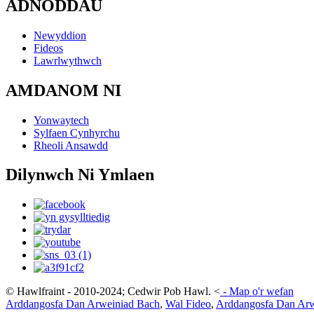
ADNODDAU
Newyddion
Fideos
Lawrlwythwch
AMDANOM NI
Yonwaytech
Sylfaen Cynhyrchu
Rheoli Ansawdd
Dilynwch Ni Ymlaen
© Hawlfraint - 2010-2024; Cedwir Pob Hawl.
<
-
Map o'r wefan
Arddangosfa Dan Arweiniad Bach
,
Wal Fideo
,
Arddangosfa Dan Arw