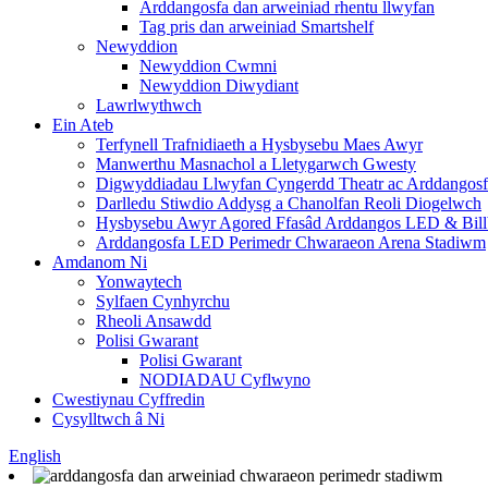
Arddangosfa dan arweiniad rhentu llwyfan
Tag pris dan arweiniad Smartshelf
Newyddion
Newyddion Cwmni
Newyddion Diwydiant
Lawrlwythwch
Ein Ateb
Terfynell Trafnidiaeth a Hysbysebu Maes Awyr
Manwerthu Masnachol a Lletygarwch Gwesty
Digwyddiadau Llwyfan Cyngerdd Theatr ac Arddangos
Darlledu Stiwdio Addysg a Chanolfan Reoli Diogelwch
Hysbysebu Awyr Agored Ffasâd Arddangos LED & Bill
Arddangosfa LED Perimedr Chwaraeon Arena Stadiwm
Amdanom Ni
Yonwaytech
Sylfaen Cynhyrchu
Rheoli Ansawdd
Polisi Gwarant
Polisi Gwarant
NODIADAU Cyflwyno
Cwestiynau Cyffredin
Cysylltwch â Ni
English