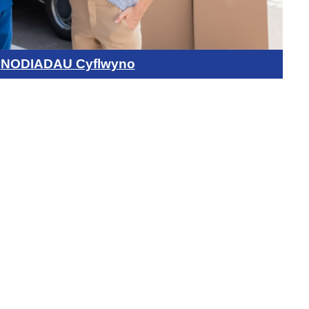
NODIADAU Cyflwyno