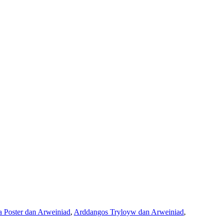
 Poster dan Arweiniad
,
Arddangos Tryloyw dan Arweiniad
,