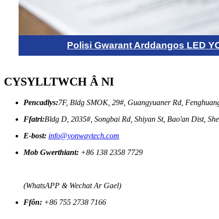
Polisi Gwarant Arddangos LED
CYSYLLTWCH Â NI
Pencadlys:
7F, Bldg SMOK, 29#, Guangyuaner Rd, Fenghuang 
Ffatri:
Bldg D, 2035#, Songbai Rd, Shiyan St, Bao'an Dist, S
E-bost:
info@yonwaytech.com
Mob Gwerthiant:
+86 138 2358 7729
(WhatsAPP & Wechat Ar Gael)
Ffôn:
+86 755 2738 7166