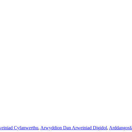
einiad Cyfanwerthu
,
Arwyddion Dan Arweiniad Digidol
,
Arddangosfa