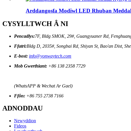
Arddangosfa Modiwl LED Rhuban Meddal 
CYSYLLTWCH Â NI
Pencadlys:
7F, Bldg SMOK, 29#, Guangyuaner Rd, Fenghuang 
Ffatri:
Bldg D, 2035#, Songbai Rd, Shiyan St, Bao'an Dist, S
E-bost:
info@yonwaytech.com
Mob Gwerthiant:
+86 138 2358 7729
(WhatsAPP & Wechat Ar Gael)
Ffôn:
+86 755 2738 7166
ADNODDAU
Newyddion
Fideos