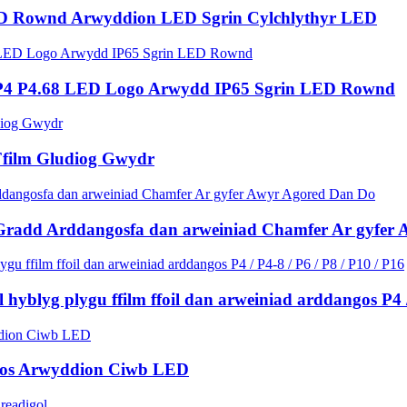
ED Rownd Arwyddion LED Sgrin Cylchlythyr LED
P4 P4.68 LED Logo Arwydd IP65 Sgrin LED Rownd
Ffilm Gludiog Gwydr
Gradd Arddangosfa dan arweiniad Chamfer Ar gyfer
hyblyg plygu ffilm ffoil dan arweiniad arddangos P4 / 
gos Arwyddion Ciwb LED