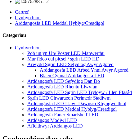
Cartref
Cynhyrchion
Arddangosfa LED Meddal Hyblyg/Creadigol
Categorïau
Cynhyrchion
Pob un yn Un/ Poster LED Manwerthu
Mur fideo cul picsel / sgrin LED HD
Arwydd Sgrin LED Sefydlog Awyr Agored
Arddangosfa LED Arbed Ynni Awyr Agored
Blaen Cynnal Arddangosfa LED
Arddangosfa LED Sefydlog Dan Do
Arddangosfa LED Rhentu Llwyfan
Arddangosfa LED Sgrin LED Tryloyw / Llen Ffasâd
Sgrîn LED Chwaraeon Perimedr Stadiwm
Arddangosfa LED Llawr Dawnsio Rhyngweithiol
Arddangosfa LED Meddal Hyblyg/Creadigol
Arddangosfa Faner Smartshelf LED
Arddangos Modiwl LED
Affeithwyr Arddangos LED
Cynhyrchion dan sylw