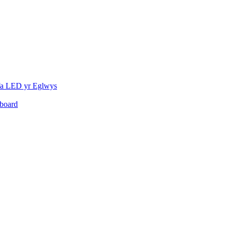
fa LED yr Eglwys
board