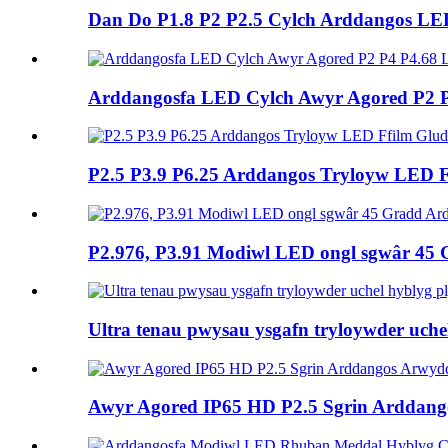
Dan Do P1.8 P2 P2.5 Cylch Arddangos L
Arddangosfa LED Cylch Awyr Agored P2 
P2.5 P3.9 P6.25 Arddangos Tryloyw LED 
P2.976, P3.91 Modiwl LED ongl sgwâr 45 
Ultra tenau pwysau ysgafn tryloywder uchel 
Awyr Agored IP65 HD P2.5 Sgrin Arddan