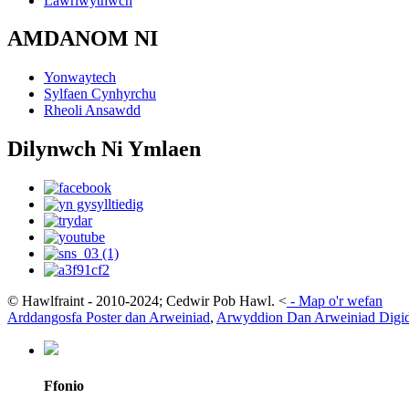
Lawrlwythwch
AMDANOM NI
Yonwaytech
Sylfaen Cynhyrchu
Rheoli Ansawdd
Dilynwch Ni Ymlaen
© Hawlfraint - 2010-2024; Cedwir Pob Hawl.
<
-
Map o'r wefan
Arddangosfa Poster dan Arweiniad
,
Arwyddion Dan Arweiniad Digi
Ffonio