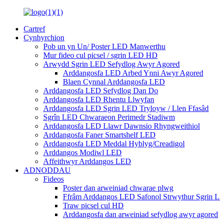
Cartref
Cynhyrchion
Pob un yn Un/ Poster LED Manwerthu
Mur fideo cul picsel / sgrin LED HD
Arwydd Sgrin LED Sefydlog Awyr Agored
Arddangosfa LED Arbed Ynni Awyr Agored
Blaen Cynnal Arddangosfa LED
Arddangosfa LED Sefydlog Dan Do
Arddangosfa LED Rhentu Llwyfan
Arddangosfa LED Sgrin LED Tryloyw / Llen Ffasâd
Sgrîn LED Chwaraeon Perimedr Stadiwm
Arddangosfa LED Llawr Dawnsio Rhyngweithiol
Arddangosfa Faner Smartshelf LED
Arddangosfa LED Meddal Hyblyg/Creadigol
Arddangos Modiwl LED
Affeithwyr Arddangos LED
ADNODDAU
Fideos
Poster dan arweiniad chwarae plwg
Ffrâm Arddangos LED Safonol Strwythur Sgrin 
Traw picsel cul HD
Arddangosfa dan arweiniad sefydlog awyr agored