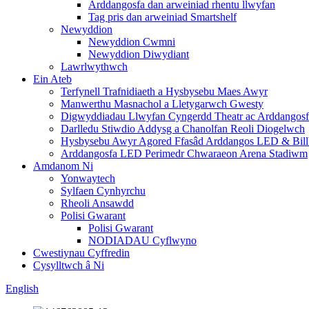
Arddangosfa dan arweiniad rhentu llwyfan
Tag pris dan arweiniad Smartshelf
Newyddion
Newyddion Cwmni
Newyddion Diwydiant
Lawrlwythwch
Ein Ateb
Terfynell Trafnidiaeth a Hysbysebu Maes Awyr
Manwerthu Masnachol a Lletygarwch Gwesty
Digwyddiadau Llwyfan Cyngerdd Theatr ac Arddangos
Darlledu Stiwdio Addysg a Chanolfan Reoli Diogelwch
Hysbysebu Awyr Agored Ffasâd Arddangos LED & Bill
Arddangosfa LED Perimedr Chwaraeon Arena Stadiwm
Amdanom Ni
Yonwaytech
Sylfaen Cynhyrchu
Rheoli Ansawdd
Polisi Gwarant
Polisi Gwarant
NODIADAU Cyflwyno
Cwestiynau Cyffredin
Cysylltwch â Ni
English