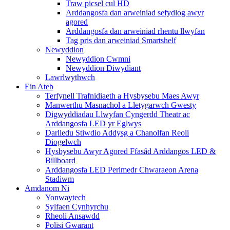
Traw picsel cul HD
Arddangosfa dan arweiniad sefydlog awyr
agored
Arddangosfa dan arweiniad rhentu llwyfan
Tag pris dan arweiniad Smartshelf
Newyddion
Newyddion Cwmni
Newyddion Diwydiant
Lawrlwythwch
Ein Ateb
Terfynell Trafnidiaeth a Hysbysebu Maes Awyr
Manwerthu Masnachol a Lletygarwch Gwesty
Digwyddiadau Llwyfan Cyngerdd Theatr ac
Arddangosfa LED yr Eglwys
Darlledu Stiwdio Addysg a Chanolfan Reoli
Diogelwch
Hysbysebu Awyr Agored Ffasâd Arddangos LED &
Billboard
Arddangosfa LED Perimedr Chwaraeon Arena
Stadiwm
Amdanom Ni
Yonwaytech
Sylfaen Cynhyrchu
Rheoli Ansawdd
Polisi Gwarant