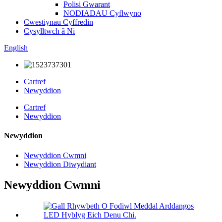
Polisi Gwarant
NODIADAU Cyflwyno
Cwestiynau Cyffredin
Cysylltwch â Ni
English
Cartref
Newyddion
Cartref
Newyddion
Newyddion
Newyddion Cwmni
Newyddion Diwydiant
Newyddion Cwmni