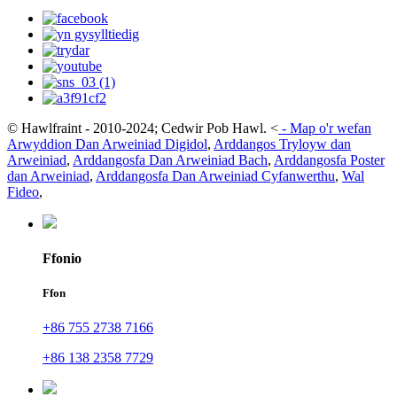
© Hawlfraint - 2010-2024; Cedwir Pob Hawl.
<
-
Map o'r wefan
Arwyddion Dan Arweiniad Digidol
,
Arddangos Tryloyw dan
Arweiniad
,
Arddangosfa Dan Arweiniad Bach
,
Arddangosfa Poster
dan Arweiniad
,
Arddangosfa Dan Arweiniad Cyfanwerthu
,
Wal
Fideo
,
Ffonio
Ffon
+86 755 2738 7166
+86 138 2358 7729