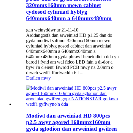
320mmx160mm mewn cabinet
cydosod cyfuniad hyblyg
640mmx640mm a 640mmx480mm
gan weinyddwr ar 21-11-10
Arddangosfa dan arweiniad HD p1.25 dan do
gyda modiwl safonol 320mmx160mm mewn
cyfuniad hyblyg gosod cabinet dan arweiniad
640mmx640mm a 640mmx640mm a
640mmx480mm gyda phrawf heneiddio'n dda yn
barod i fynd am wal fideo LED fain a di-dor a
byw i'n cleient. Bwrdd PCB mwy na 2.0mm o
drwch wedi'i ffurfweddu 6 l ...
Darllen mwy
Modiwl dan arweiniad HD 800pcs
p2.5 awyr agored 160mmx160mm
gyda sglodion dan arweiniad gwifren