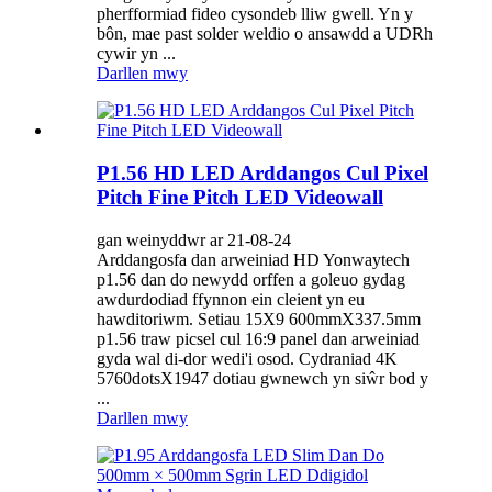
pherfformiad fideo cysondeb lliw gwell. Yn y
bôn, mae past solder weldio o ansawdd a UDRh
cywir yn ...
Darllen mwy
P1.56 HD LED Arddangos Cul Pixel
Pitch Fine Pitch LED Videowall
gan weinyddwr ar 21-08-24
Arddangosfa dan arweiniad HD Yonwaytech
p1.56 dan do newydd orffen a goleuo gydag
awdurdodiad ffynnon ein cleient yn eu
hawditoriwm. Setiau 15X9 600mmX337.5mm
p1.56 traw picsel cul 16:9 panel dan arweiniad
gyda wal di-dor wedi'i osod. Cydraniad 4K
5760dotsX1947 dotiau gwnewch yn siŵr bod y
...
Darllen mwy