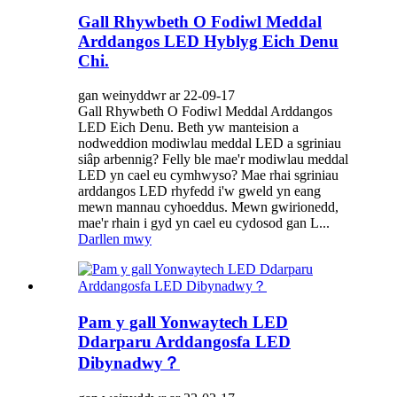
Gall Rhywbeth O Fodiwl Meddal
Arddangos LED Hyblyg Eich Denu
Chi.
gan weinyddwr ar 22-09-17
Gall Rhywbeth O Fodiwl Meddal Arddangos
LED Eich Denu. Beth yw manteision a
nodweddion modiwlau meddal LED a sgriniau
siâp arbennig? Felly ble mae'r modiwlau meddal
LED yn cael eu cymhwyso? Mae rhai sgriniau
arddangos LED rhyfedd i'w gweld yn eang
mewn mannau cyhoeddus. Mewn gwirionedd,
mae'r rhain i gyd yn cael eu cydosod gan L...
Darllen mwy
Pam y gall Yonwaytech LED
Ddarparu Arddangosfa LED
Dibynadwy？