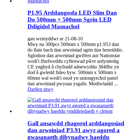
P1.95 Arddangosfa LED Slim Dan
Do 500mm × 500mm Sgrin LED
Ddigidol Masnachol
gan weinyddwr ar 21-08-10
Mwy na 300pcs 500mm x 500mm p1.953 dan
do llain bach dan arweiniad sgrin dan heneiddio.
Sglodion dan arweiniad gwifren aur Nationstar
wedi'i ffurfweddu cyflenwad pŵer ardystiedig
CE ynghyd â chyfradd adnewyddu 3840hz yn
dod â gwledd fideo byw. 500mm x 500mm x
60mm wal wedi'i osod yn uniongyrchol panel
dan arweiniad pwysau ysgafn. Modiwlaidd ...
Darllen mwy
Gall ansawdd rhagorol arddangosiad
dan arweiniad P3.91 awyr agored a
gwasanaeth dibynadwy haeddu