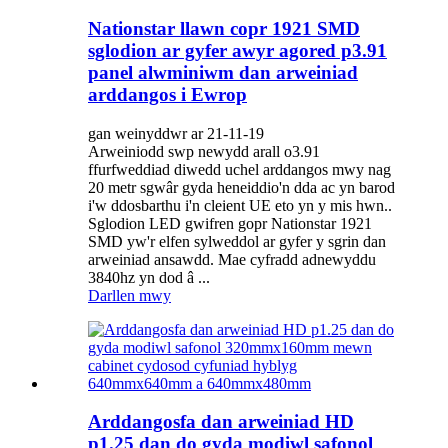
Nationstar llawn copr 1921 SMD
sglodion ar gyfer awyr agored p3.91
panel alwminiwm dan arweiniad
arddangos i Ewrop
gan weinyddwr ar 21-11-19
Arweiniodd swp newydd arall o3.91
ffurfweddiad diwedd uchel arddangos mwy nag
20 metr sgwâr gyda heneiddio'n dda ac yn barod
i'w ddosbarthu i'n cleient UE eto yn y mis hwn..
Sglodion LED gwifren gopr Nationstar 1921
SMD yw'r elfen sylweddol ar gyfer y sgrin dan
arweiniad ansawdd. Mae cyfradd adnewyddu
3840hz yn dod â ...
Darllen mwy
Arddangosfa dan arweiniad HD
p1.25 dan do gyda modiwl safonol