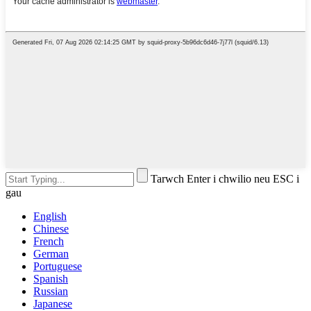
Tarwch Enter i chwilio neu ESC i
gau
English
Chinese
French
German
Portuguese
Spanish
Russian
Japanese