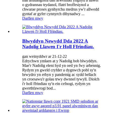
mai arddangosfa dan arweiniad ynghyd â llawer
o gydrannau trydanol, ffatri broffesiynol a
chwarae proses gynhyrchu medrus yw'r allwedd
gyntaf ar gyfer cynnyrch dibynadwy ...
Darllen mwy
Blwyddyn Newydd Dda 2022 A
Nadolig Llawen I'r Holl Ffrindiau.
gan weinyddwr ar 21-12-22
Edrychwn ymlaen at y Nadolig bob blwyddyn.
Mae'r Nadolig eleni hyd yn oed yn fwy arbennig.
Rydym yn gweld cryfder a dygnwch pobl sy'n
brwydro yn erbyn y pandemig ac sydd bellach
yn croesawu'r golau trwy dwnnel tywyll. Diolch
i'r holl ffrindiau sy'n ein cefnogi, rydym yn
gwerthfawrogi bod...
Darllen mwy