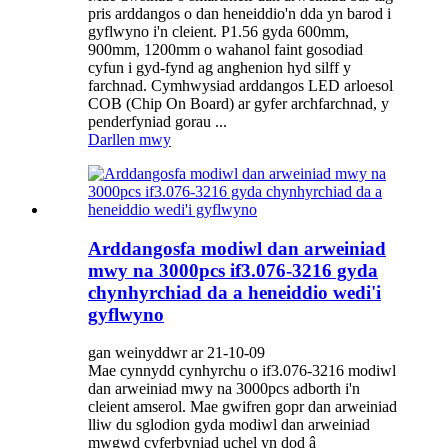
pris arddangos o dan heneiddio'n dda yn barod i
gyflwyno i'n cleient. P1.56 gyda 600mm,
900mm, 1200mm o wahanol faint gosodiad
cyfun i gyd-fynd ag anghenion hyd silff y
farchnad. Cymhwysiad arddangos LED arloesol
COB (Chip On Board) ar gyfer archfarchnad, y
penderfyniad gorau ...
Darllen mwy
Arddangosfa modiwl dan arweiniad
mwy na 3000pcs if3.076-3216 gyda
chynhyrchiad da a heneiddio wedi'i
gyflwyno
gan weinyddwr ar 21-10-09
Mae cynnydd cynhyrchu o if3.076-3216 modiwl
dan arweiniad mwy na 3000pcs adborth i'n
cleient amserol. Mae gwifren gopr dan arweiniad
lliw du sglodion gyda modiwl dan arweiniad
mwgwd cyferbyniad uchel yn dod â