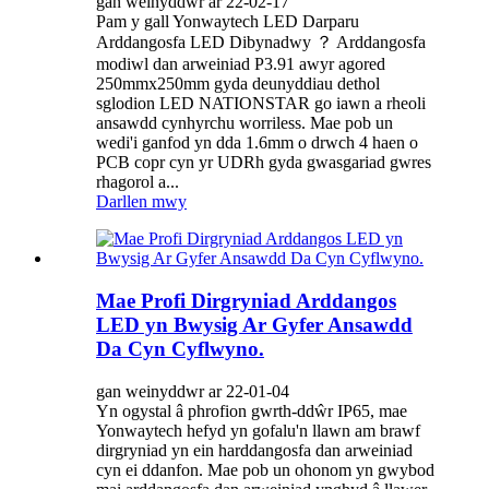
gan weinyddwr ar 22-02-17
Pam y gall Yonwaytech LED Darparu
Arddangosfa LED Dibynadwy ？ Arddangosfa
modiwl dan arweiniad P3.91 awyr agored
250mmx250mm gyda deunyddiau dethol
sglodion LED NATIONSTAR go iawn a rheoli
ansawdd cynhyrchu worriless. Mae pob un
wedi'i ganfod yn dda 1.6mm o drwch 4 haen o
PCB copr cyn yr UDRh gyda gwasgariad gwres
rhagorol a...
Darllen mwy
Mae Profi Dirgryniad Arddangos
LED yn Bwysig Ar Gyfer Ansawdd
Da Cyn Cyflwyno.
gan weinyddwr ar 22-01-04
Yn ogystal â phrofion gwrth-ddŵr IP65, mae
Yonwaytech hefyd yn gofalu'n llawn am brawf
dirgryniad yn ein harddangosfa dan arweiniad
cyn ei ddanfon. Mae pob un ohonom yn gwybod