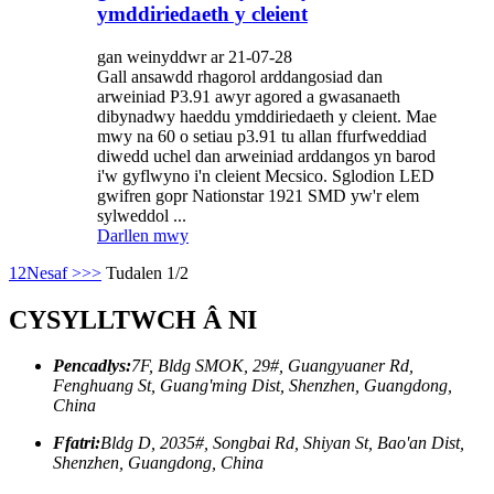
ymddiriedaeth y cleient
gan weinyddwr ar 21-07-28
Gall ansawdd rhagorol arddangosiad dan
arweiniad P3.91 awyr agored a gwasanaeth
dibynadwy haeddu ymddiriedaeth y cleient. Mae
mwy na 60 o setiau p3.91 tu allan ffurfweddiad
diwedd uchel dan arweiniad arddangos yn barod
i'w gyflwyno i'n cleient Mecsico. Sglodion LED
gwifren gopr Nationstar 1921 SMD yw'r elem
sylweddol ...
Darllen mwy
1
2
Nesaf >
>>
Tudalen 1/2
CYSYLLTWCH Â NI
Pencadlys:
7F, Bldg SMOK, 29#, Guangyuaner Rd,
Fenghuang St, Guang'ming Dist, Shenzhen, Guangdong,
China
Ffatri:
Bldg D, 2035#, Songbai Rd, Shiyan St, Bao'an Dist,
Shenzhen, Guangdong, China