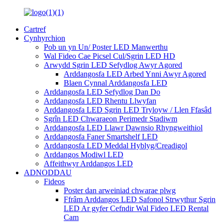
Cartref
Cynhyrchion
Pob un yn Un/ Poster LED Manwerthu
Wal Fideo Cae Picsel Cul/Sgrin LED HD
Arwydd Sgrin LED Sefydlog Awyr Agored
Arddangosfa LED Arbed Ynni Awyr Agored
Blaen Cynnal Arddangosfa LED
Arddangosfa LED Sefydlog Dan Do
Arddangosfa LED Rhentu Llwyfan
Arddangosfa LED Sgrin LED Tryloyw / Llen Ffasâd
Sgrîn LED Chwaraeon Perimedr Stadiwm
Arddangosfa LED Llawr Dawnsio Rhyngweithiol
Arddangosfa Faner Smartshelf LED
Arddangosfa LED Meddal Hyblyg/Creadigol
Arddangos Modiwl LED
Affeithwyr Arddangos LED
ADNODDAU
Fideos
Poster dan arweiniad chwarae plwg
Ffrâm Arddangos LED Safonol Strwythur Sgrin
LED Ar gyfer Cefndir Wal Fideo LED Rental
Cam