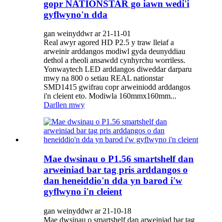
gopr NATIONSTAR go iawn wedi'i
gyflwyno'n dda
gan weinyddwr ar 21-11-01
Real awyr agored HD P2.5 y traw lleiaf a
arweinir arddangos modiwl gyda deunyddiau
dethol a rheoli ansawdd cynhyrchu worriless.
Yonwaytech LED arddangos diweddar darparu
mwy na 800 o setiau REAL nationstar
SMD1415 gwifrau copr arweiniodd arddangos
i'n cleient eto. Modiwla 160mmx160mm...
Darllen mwy
Mae dwsinau o P1.56 smartshelf dan
arweiniad bar tag pris arddangos o
dan heneiddio'n dda yn barod i'w
gyflwyno i'n cleient
gan weinyddwr ar 21-10-18
Mae dwsinau o smartshelf dan arweiniad bar tag