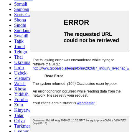
Somali
Samoan
Scots Gaelic
Shona
Sindhi
Sundanese
Swahili
Tajik
Tamil
Telugu
Thai
Ukrainian
Urdu
Uzbek
Vietnamese
Welsh
Xhosa
Yiddish
Yoruba
Zulu
Kinyarwanda
Tatar
Oriya
Turkmen
Uyghur