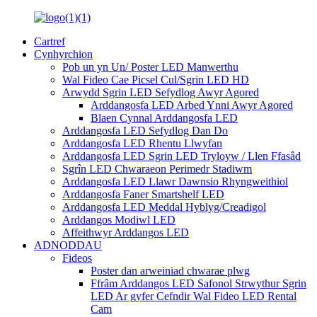
Cartref
Cynhyrchion
Pob un yn Un/ Poster LED Manwerthu
Wal Fideo Cae Picsel Cul/Sgrin LED HD
Arwydd Sgrin LED Sefydlog Awyr Agored
Arddangosfa LED Arbed Ynni Awyr Agored
Blaen Cynnal Arddangosfa LED
Arddangosfa LED Sefydlog Dan Do
Arddangosfa LED Rhentu Llwyfan
Arddangosfa LED Sgrin LED Tryloyw / Llen Ffasâd
Sgrîn LED Chwaraeon Perimedr Stadiwm
Arddangosfa LED Llawr Dawnsio Rhyngweithiol
Arddangosfa Faner Smartshelf LED
Arddangosfa LED Meddal Hyblyg/Creadigol
Arddangos Modiwl LED
Affeithwyr Arddangos LED
ADNODDAU
Fideos
Poster dan arweiniad chwarae plwg
Ffrâm Arddangos LED Safonol Strwythur Sgrin
LED Ar gyfer Cefndir Wal Fideo LED Rental
Cam