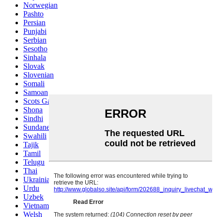
Norwegian
Pashto
Persian
Punjabi
Serbian
Sesotho
Sinhala
Slovak
Slovenian
Somali
Samoan
Scots Gaelic
Shona
Sindhi
Sundanese
Swahili
Tajik
Tamil
Telugu
Thai
Ukrainian
Urdu
Uzbek
Vietnamese
Welsh