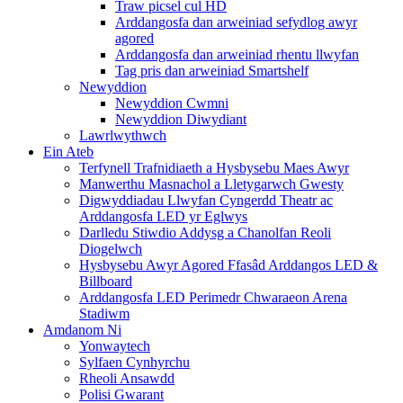
Traw picsel cul HD
Arddangosfa dan arweiniad sefydlog awyr
agored
Arddangosfa dan arweiniad rhentu llwyfan
Tag pris dan arweiniad Smartshelf
Newyddion
Newyddion Cwmni
Newyddion Diwydiant
Lawrlwythwch
Ein Ateb
Terfynell Trafnidiaeth a Hysbysebu Maes Awyr
Manwerthu Masnachol a Lletygarwch Gwesty
Digwyddiadau Llwyfan Cyngerdd Theatr ac
Arddangosfa LED yr Eglwys
Darlledu Stiwdio Addysg a Chanolfan Reoli
Diogelwch
Hysbysebu Awyr Agored Ffasâd Arddangos LED &
Billboard
Arddangosfa LED Perimedr Chwaraeon Arena
Stadiwm
Amdanom Ni
Yonwaytech
Sylfaen Cynhyrchu
Rheoli Ansawdd
Polisi Gwarant