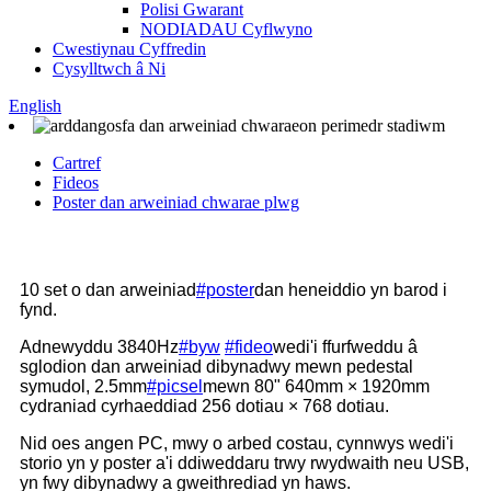
Polisi Gwarant
NODIADAU Cyflwyno
Cwestiynau Cyffredin
Cysylltwch â Ni
English
Cartref
Fideos
Poster dan arweiniad chwarae plwg
10 set o dan arweiniad
#poster
dan heneiddio yn barod i
fynd.
Adnewyddu 3840Hz
#byw
#fideo
wedi'i ffurfweddu â
sglodion dan arweiniad dibynadwy mewn pedestal
symudol, 2.5mm
#picsel
mewn 80" 640mm × 1920mm
cydraniad cyrhaeddiad 256 dotiau × 768 dotiau.
Nid oes angen PC, mwy o arbed costau, cynnwys wedi'i
storio yn y poster a'i ddiweddaru trwy rwydwaith neu USB,
yn fwy dibynadwy a gweithrediad yn haws.