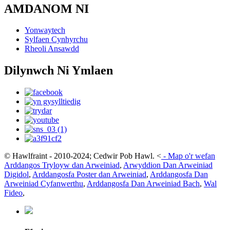
AMDANOM NI
Yonwaytech
Sylfaen Cynhyrchu
Rheoli Ansawdd
Dilynwch Ni Ymlaen
© Hawlfraint - 2010-2024; Cedwir Pob Hawl.
<
-
Map o'r wefan
Arddangos Tryloyw dan Arweiniad
,
Arwyddion Dan Arweiniad
Digidol
,
Arddangosfa Poster dan Arweiniad
,
Arddangosfa Dan
Arweiniad Cyfanwerthu
,
Arddangosfa Dan Arweiniad Bach
,
Wal
Fideo
,