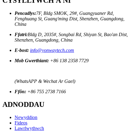
CYSYLLTWCH Â NI
Pencadlys:
7F, Bldg SMOK, 29#, Guangyuaner Rd,
Fenghuang St, Guang'ming Dist, Shenzhen, Guangdong,
China
Ffatri:
Bldg D, 2035#, Songbai Rd, Shiyan St, Bao'an Dist,
Shenzhen, Guangdong, China
E-bost:
info@yonwaytech.com
Mob Gwerthiant:
+86 138 2358 7729
(WhatsAPP & Wechat Ar Gael)
Ffôn:
+86 755 2738 7166
ADNODDAU
Newyddion
Fideos
Lawrlwythwch