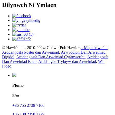
Dilynwch Ni Ymlaen
© Hawlfraint - 2010-2024; Cedwir Pob Hawl.
<
-
Map o'r wefan
Arddangosfa Poster dan Arweiniad
,
Arwyddion Dan Arweiniad
Digidol
,
Arddangosfa Dan Arweiniad Cyfanwerthu
,
Arddangosfa
Dan Arweiniad Bach
,
Arddangos Tryloyw dan Arweiniad
,
Wal
Fideo
,
Ffonio
Ffon
+86 755 2738 7166
+86 138 2358 7729