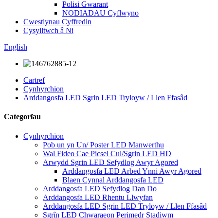
Polisi Gwarant
NODIADAU Cyflwyno
Cwestiynau Cyffredin
Cysylltwch â Ni
English
Cartref
Cynhyrchion
Arddangosfa LED Sgrin LED Tryloyw / Llen Ffasâd
Categorïau
Cynhyrchion
Pob un yn Un/ Poster LED Manwerthu
Wal Fideo Cae Picsel Cul/Sgrin LED HD
Arwydd Sgrin LED Sefydlog Awyr Agored
Arddangosfa LED Arbed Ynni Awyr Agored
Blaen Cynnal Arddangosfa LED
Arddangosfa LED Sefydlog Dan Do
Arddangosfa LED Rhentu Llwyfan
Arddangosfa LED Sgrin LED Tryloyw / Llen Ffasâd
Sgrîn LED Chwaraeon Perimedr Stadiwm