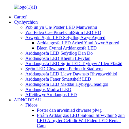
Cartref
Cynhyrchion
Pob un yn Un/ Poster LED Manwerthu
Wal Fideo Cae Picsel Cul/Sgrin LED HD
Arwydd Sgrin LED Sefydlog Awyr Agored
Arddangosfa LED Arbed Ynni Awyr Agored
Blaen Cynnal Arddangosfa LED
Arddangosfa LED Sefydlog Dan Do
Arddangosfa LED Rhentu Llwyfan
Arddangosfa LED Sgrin LED Tryloyw / Llen Ffasâd
Sgrîn LED Chwaraeon Perimedr Stadiwm
Arddangosfa LED Llawr Dawnsio Rhyngweithiol
Arddangosfa Faner Smartshelf LED
Arddangosfa LED Meddal Hyblyg/Creadigol
Arddangos Modiwl LED
Affeithwyr Arddangos LED
ADNODDAU
Fideos
Poster dan arweiniad chwarae plwg
Ffrâm Arddangos LED Safonol Strwythur Sgrin
LED Ar gyfer Cefndir Wal Fideo LED Rental
Cam