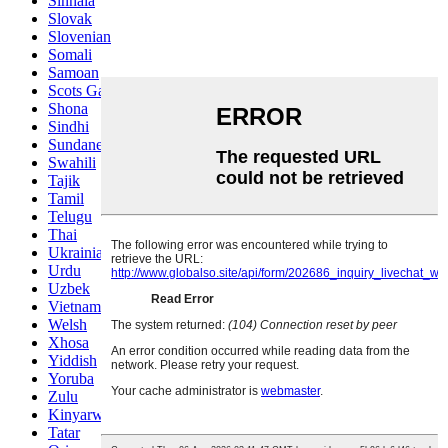
Sinhala
Slovak
Slovenian
Somali
Samoan
Scots Gaelic
Shona
Sindhi
Sundanese
Swahili
Tajik
Tamil
Telugu
Thai
Ukrainian
Urdu
Uzbek
Vietnamese
Welsh
Xhosa
Yiddish
Yoruba
Zulu
Kinyarwanda
Tatar