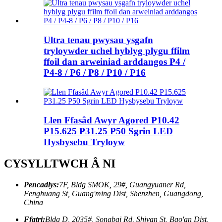
Ultra tenau pwysau ysgafn
tryloywder uchel hyblyg plygu ffilm
ffoil dan arweiniad arddangos P4 /
P4-8 / P6 / P8 / P10 / P16
Llen Ffasâd Awyr Agored P10.42
P15.625 P31.25 P50 Sgrin LED
Hysbysebu Tryloyw
CYSYLLTWCH Â NI
Pencadlys:
7F, Bldg SMOK, 29#, Guangyuaner Rd,
Fenghuang St, Guang'ming Dist, Shenzhen, Guangdong,
China
Ffatri:
Bldg D, 2035#, Songbai Rd, Shiyan St, Bao'an Dist,