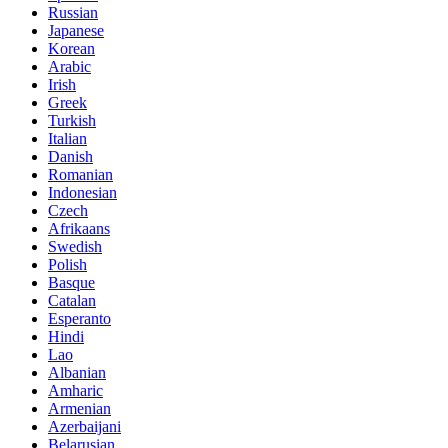
Russian
Japanese
Korean
Arabic
Irish
Greek
Turkish
Italian
Danish
Romanian
Indonesian
Czech
Afrikaans
Swedish
Polish
Basque
Catalan
Esperanto
Hindi
Lao
Albanian
Amharic
Armenian
Azerbaijani
Belarusian