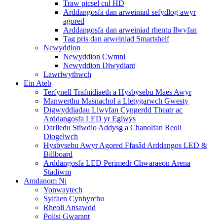
Traw picsel cul HD
Arddangosfa dan arweiniad sefydlog awyr
agored
Arddangosfa dan arweiniad rhentu llwyfan
Tag pris dan arweiniad Smartshelf
Newyddion
Newyddion Cwmni
Newyddion Diwydiant
Lawrlwythwch
Ein Ateb
Terfynell Trafnidiaeth a Hysbysebu Maes Awyr
Manwerthu Masnachol a Lletygarwch Gwesty
Digwyddiadau Llwyfan Cyngerdd Theatr ac
Arddangosfa LED yr Eglwys
Darlledu Stiwdio Addysg a Chanolfan Reoli
Diogelwch
Hysbysebu Awyr Agored Ffasâd Arddangos LED &
Billboard
Arddangosfa LED Perimedr Chwaraeon Arena
Stadiwm
Amdanom Ni
Yonwaytech
Sylfaen Cynhyrchu
Rheoli Ansawdd
Polisi Gwarant