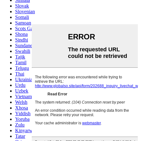
Sinhala
Slovak
Slovenian
Somali
Samoan
Scots Gaelic
Shona
Sindhi
Sundanese
Swahili
Tajik
Tamil
Telugu
Thai
Ukrainian
Urdu
Uzbek
Vietnamese
Welsh
Xhosa
Yiddish
Yoruba
Zulu
Kinyarwanda
Tatar