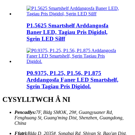
P1.5625 Smartshelf Arddangosfa
Baner LED, Tagiau Pris Digidol,
Sgrin LED Silff
P0.9375, P1.25, P1.56, P1.875
Arddangosfa Faner LED Smartshelf,
Sgrin Tagiau Pris Digidol.
CYSYLLTWCH Â NI
Pencadlys:
7F, Bldg SMOK, 29#, Guangyuaner Rd,
Fenghuang St, Guang'ming Dist, Shenzhen, Guangdong,
China
Ffatri:
Bldg D, 2035#, Songbai Rd, Shiyan St, Bao'an Dist,