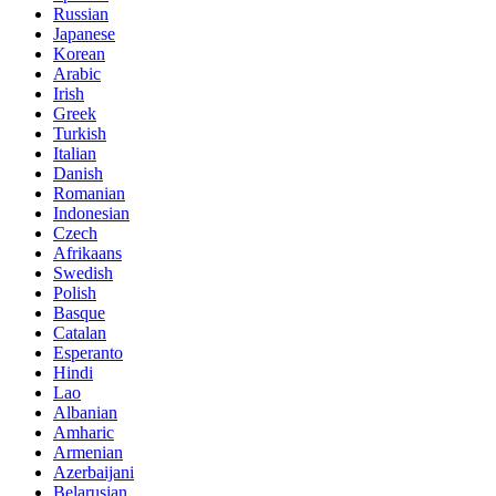
Russian
Japanese
Korean
Arabic
Irish
Greek
Turkish
Italian
Danish
Romanian
Indonesian
Czech
Afrikaans
Swedish
Polish
Basque
Catalan
Esperanto
Hindi
Lao
Albanian
Amharic
Armenian
Azerbaijani
Belarusian