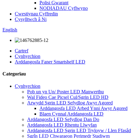
Polisi Gwarant
NODIADAU Cyflwyno
Cwestiynau Cyffredin
Cysylltwch â Ni
English
Cartref
Cynhyrchion
Arddangosfa Faner Smartshelf LED
Categorïau
Cynhyrchion
Pob un yn Un/ Poster LED Manwerthu
Wal Fideo Cae Picsel Cul/Sgrin LED HD
Arwydd Sgrin LED Sefydlog Awyr Agored
Arddangosfa LED Arbed Ynni Awyr Agored
Blaen Cynnal Arddangosfa LED
Arddangosfa LED Sefydlog Dan Do
Arddangosfa LED Rhentu Llwyfan
Arddangosfa LED Sgrin LED Tryloyw / Llen Ffasâd
Sgrîn LED Chwaraeon Perimedr Stadiwm