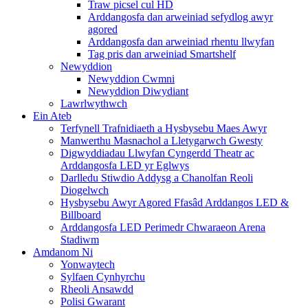
Traw picsel cul HD
Arddangosfa dan arweiniad sefydlog awyr
agored
Arddangosfa dan arweiniad rhentu llwyfan
Tag pris dan arweiniad Smartshelf
Newyddion
Newyddion Cwmni
Newyddion Diwydiant
Lawrlwythwch
Ein Ateb
Terfynell Trafnidiaeth a Hysbysebu Maes Awyr
Manwerthu Masnachol a Lletygarwch Gwesty
Digwyddiadau Llwyfan Cyngerdd Theatr ac
Arddangosfa LED yr Eglwys
Darlledu Stiwdio Addysg a Chanolfan Reoli
Diogelwch
Hysbysebu Awyr Agored Ffasâd Arddangos LED &
Billboard
Arddangosfa LED Perimedr Chwaraeon Arena
Stadiwm
Amdanom Ni
Yonwaytech
Sylfaen Cynhyrchu
Rheoli Ansawdd
Polisi Gwarant