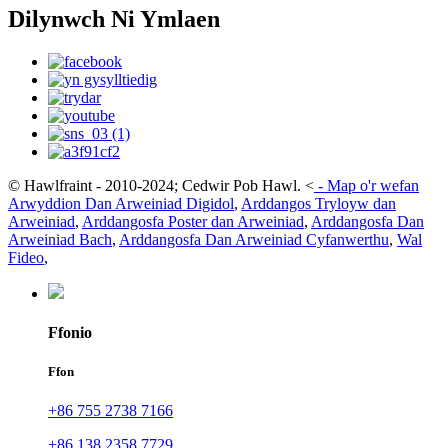
Dilynwch Ni Ymlaen
© Hawlfraint - 2010-2024; Cedwir Pob Hawl.
<
-
Map o'r wefan
Arwyddion Dan Arweiniad Digidol
,
Arddangos Tryloyw dan
Arweiniad
,
Arddangosfa Poster dan Arweiniad
,
Arddangosfa Dan
Arweiniad Bach
,
Arddangosfa Dan Arweiniad Cyfanwerthu
,
Wal
Fideo
,
Ffonio
Ffon
+86 755 2738 7166
+86 138 2358 7729