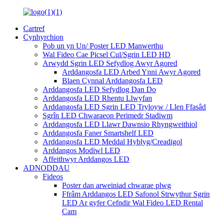
Cartref
Cynhyrchion
Pob un yn Un/ Poster LED Manwerthu
Wal Fideo Cae Picsel Cul/Sgrin LED HD
Arwydd Sgrin LED Sefydlog Awyr Agored
Arddangosfa LED Arbed Ynni Awyr Agored
Blaen Cynnal Arddangosfa LED
Arddangosfa LED Sefydlog Dan Do
Arddangosfa LED Rhentu Llwyfan
Arddangosfa LED Sgrin LED Tryloyw / Llen Ffasâd
Sgrîn LED Chwaraeon Perimedr Stadiwm
Arddangosfa LED Llawr Dawnsio Rhyngweithiol
Arddangosfa Faner Smartshelf LED
Arddangosfa LED Meddal Hyblyg/Creadigol
Arddangos Modiwl LED
Affeithwyr Arddangos LED
ADNODDAU
Fideos
Poster dan arweiniad chwarae plwg
Ffrâm Arddangos LED Safonol Strwythur Sgrin
LED Ar gyfer Cefndir Wal Fideo LED Rental
Cam