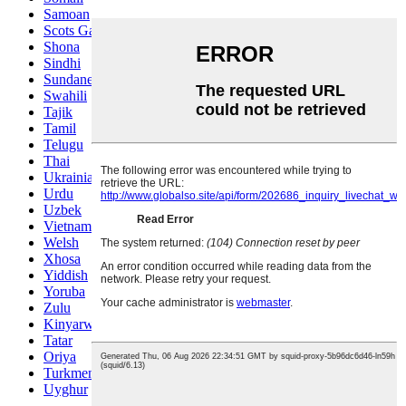
Samoan
Scots Gaelic
Shona
Sindhi
Sundanese
Swahili
Tajik
Tamil
Telugu
Thai
Ukrainian
Urdu
Uzbek
Vietnamese
Welsh
Xhosa
Yiddish
Yoruba
Zulu
Kinyarwanda
Tatar
Oriya
Turkmen
Uyghur