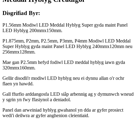
Disgrifiad Byr:
P1.56mm Modiwl LED Meddal Hyblyg Super gyda maint Panel
LED Hyblyg 200mmx150mm.
P1.875mm, P2mm, P2.5mm, P3mm, P4mm Modiwl LED Meddal
Super Hyblyg gyda maint Panel LED Hyblyg 240mmx120mm neu
256mmx128mm.
Mae gan P2.5mm hefyd fodiwl LED meddal hyblyg iawn gyda
320mmx160mm.
Gellir disodli'r modiwl LED hyblyg neu ei dynnu allan o'r ochr
flaen yn hawdd.
Gall ffurfio arddangosfa LED siâp arbennig ag y dymunwch wneud
y sgrin yn fwy ffasiynol a deniadol.
Panel dan arweiniad hyblyg gwahanol yn dda ar gyfer prosiect
wedi'i deilwra ar gyfer anghenion cleientiaid.