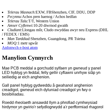
Telerau Masnach:
EXW, FBShenzhen, CIF, DDU, DDP
Pecynnu:
Achos pren haenog / Achos hedfan
Telerau Talu:
T/T, Western Union
Amser Cyflenwi:
10-20 diwrnod gwaith
Cludiant:
Llongau môr, Cludo nwyddau awyr neu Express (DHL
/ FEDEX / EMS)
Man Tarddiad:
Shenzhen, Guangdong, PR Tsieina
MOQ:
1 metr sgwâr
Anfonwch e-bost atom
Manylion Cynnyrch
Mae PCB meddal a gorchudd sylfaen yn gwneud y panel
LED hyblyg yn feddal, felly gellir cyflawni unrhyw siâp yn
seiliedig ar eich anghenion.
Gall panel hyblyg gydweddu â gwahanol anghenion
creadigol, gwneud eich dyluniad creadigol yn fwy o
bosibiliadau.
Roedd rheolaeth ansawdd llym a phrofiad cymhwysiad
hirdymor yn gwirio'r sefydlogrwydd a'r perfformiad rhagorol