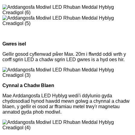
Gwres isel
Gellir gosod cyflenwad pŵer Max. 20m i ffwrdd oddi wrth y
corff sgrin LED a chadw sgrin LED gwres is a hyd oes hir.
Cynnal a Chadw Blaen
Mae Arddangosfa LED Hyblyg wedi'i ddylunio gyda
chydosodiad hynod hawdd mewn golwg a chynnal a chadw
blaen, y gellir ei osod ar fframiau metel trwy'r magnetau
annatod gyda phob modiwl.