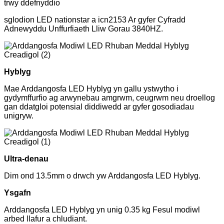
trwy ddefnyddio
sglodion LED nationstar a icn2153 Ar gyfer Cyfradd
Adnewyddu Unffurfiaeth Lliw Gorau 3840HZ.
Hyblyg
Mae Arddangosfa LED Hyblyg yn gallu ystwytho i
gydymffurfio ag arwynebau amgrwm, ceugrwm neu droellog
gan ddatgloi potensial diddiwedd ar gyfer gosodiadau
unigryw.
Ultra-denau
Dim ond 13.5mm o drwch yw Arddangosfa LED Hyblyg.
Ysgafn
Arddangosfa LED Hyblyg yn unig 0.35 kg Fesul modiwl
arbed llafur a chludiant.