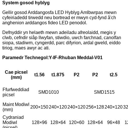
System gosod hyblyg
Gellir gosod Arddangosfa LED Hyblyg Amlbwrpas mewn
cyfeiriadedd tirwedd neu bortread er mwyn cyd-fynd â'ch
anghenion arddangos fideo LED penodol.
Defnyddir yn helaeth mewn adeiladu afreolaidd, megis y
clwb, cefndir siâp llwyfan, stiwdio, uwch farchnad, canolfan
siopa, stadiwm, cyngerdd, parc difyrion, ardal gweld, eiddo
tiriog, maes awyr ac ati.
Paramedr Technegol:
Y
-IF-Rhuban Meddal-V01
Cae picsel
t1.56
t1.875
P2
P2
t2.5
(mm)
Ffurfweddiad
SMD1010
SMD1515
picsel
Maint Modiwl
200×150
240×120
240×120
256×128
240×120
3
(mm)
Cydraniad
Modiwl
128×96
128×64
120×60
128×64
96×48
1
(picsel)