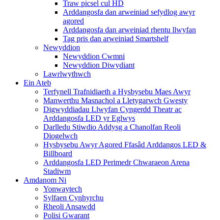
Traw picsel cul HD
Arddangosfa dan arweiniad sefydlog awyr
agored
Arddangosfa dan arweiniad rhentu llwyfan
Tag pris dan arweiniad Smartshelf
Newyddion
Newyddion Cwmni
Newyddion Diwydiant
Lawrlwythwch
Ein Ateb
Terfynell Trafnidiaeth a Hysbysebu Maes Awyr
Manwerthu Masnachol a Lletygarwch Gwesty
Digwyddiadau Llwyfan Cyngerdd Theatr ac
Arddangosfa LED yr Eglwys
Darlledu Stiwdio Addysg a Chanolfan Reoli
Diogelwch
Hysbysebu Awyr Agored Ffasâd Arddangos LED &
Billboard
Arddangosfa LED Perimedr Chwaraeon Arena
Stadiwm
Amdanom Ni
Yonwaytech
Sylfaen Cynhyrchu
Rheoli Ansawdd
Polisi Gwarant