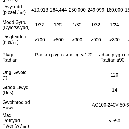
Dwysedd
410,913
284,444
250,000
249,999
160,000
1
(picsel / ㎡)
Modd Gyrru
1/32
1/32
1/30
1/32
1/24
(Dyletswydd)
Disgleirdeb
≥700
≥800
≥900
≥900
≥800
(nits/㎡)
Plygu
Radian plygu canolog ≤ 120 °, radian plygu cro
Radian
Radian ≤90 °.
Ongl Gweld
120
(°)
Gradd Llwyd
14
(Bits)
Gweithrediad
AC100-240V 50-
Power
Max.
Defnydd
≤ 550
Pŵer (w / ㎡)