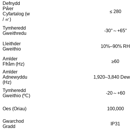
Defnydd
Pŵer
≤ 280
Cyfartalog (w
/ ㎡)
Tymheredd
-30°～+65°
Gweithredu
Lleithder
10%–90% RH
Gweithio
Amlder
≥60
Ffrâm (Hz)
Amlder
Adnewyddu
1,920–3,840 Dew
(Hz)
Tymheredd
-20～+60
Gweithio (ºC)
Oes (Oriau)
100,000
Gwarchod
IP31
Gradd