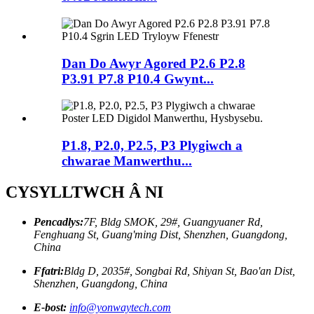
Dan Do Awyr Agored P2.6 P2.8
P3.91 P7.8 P10.4 Gwynt...
P1.8, P2.0, P2.5, P3 Plygiwch a
chwarae Manwerthu...
CYSYLLTWCH Â NI
Pencadlys:
7F, Bldg SMOK, 29#, Guangyuaner Rd,
Fenghuang St, Guang'ming Dist, Shenzhen, Guangdong,
China
Ffatri:
Bldg D, 2035#, Songbai Rd, Shiyan St, Bao'an Dist,
Shenzhen, Guangdong, China
E-bost:
info@yonwaytech.com