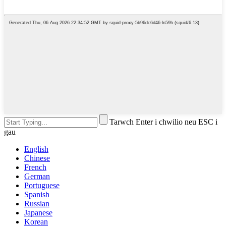
Tarwch Enter i chwilio neu ESC i
gau
English
Chinese
French
German
Portuguese
Spanish
Russian
Japanese
Korean