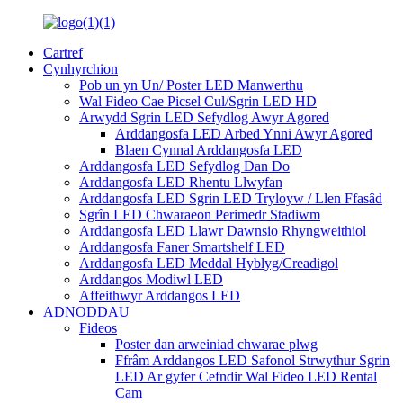
Cartref
Cynhyrchion
Pob un yn Un/ Poster LED Manwerthu
Wal Fideo Cae Picsel Cul/Sgrin LED HD
Arwydd Sgrin LED Sefydlog Awyr Agored
Arddangosfa LED Arbed Ynni Awyr Agored
Blaen Cynnal Arddangosfa LED
Arddangosfa LED Sefydlog Dan Do
Arddangosfa LED Rhentu Llwyfan
Arddangosfa LED Sgrin LED Tryloyw / Llen Ffasâd
Sgrîn LED Chwaraeon Perimedr Stadiwm
Arddangosfa LED Llawr Dawnsio Rhyngweithiol
Arddangosfa Faner Smartshelf LED
Arddangosfa LED Meddal Hyblyg/Creadigol
Arddangos Modiwl LED
Affeithwyr Arddangos LED
ADNODDAU
Fideos
Poster dan arweiniad chwarae plwg
Ffrâm Arddangos LED Safonol Strwythur Sgrin
LED Ar gyfer Cefndir Wal Fideo LED Rental
Cam