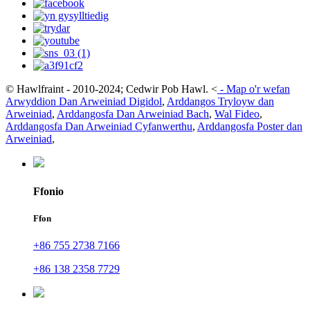
© Hawlfraint - 2010-2024; Cedwir Pob Hawl.
<
-
Map o'r wefan
Arwyddion Dan Arweiniad Digidol
,
Arddangos Tryloyw dan
Arweiniad
,
Arddangosfa Dan Arweiniad Bach
,
Wal Fideo
,
Arddangosfa Dan Arweiniad Cyfanwerthu
,
Arddangosfa Poster dan
Arweiniad
,
Ffonio
Ffon
+86 755 2738 7166
+86 138 2358 7729