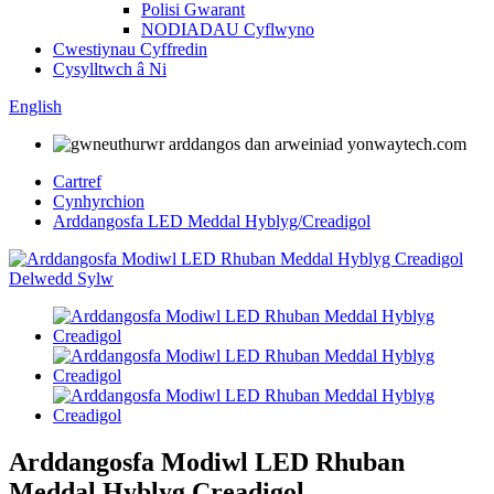
Polisi Gwarant
NODIADAU Cyflwyno
Cwestiynau Cyffredin
Cysylltwch â Ni
English
Cartref
Cynhyrchion
Arddangosfa LED Meddal Hyblyg/Creadigol
Arddangosfa Modiwl LED Rhuban
Meddal Hyblyg Creadigol