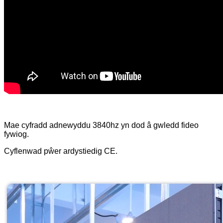
Mae cyfradd adnewyddu 3840hz yn dod â gwledd fideo
fywiog.
Cyflenwad pŵer ardystiedig CE.