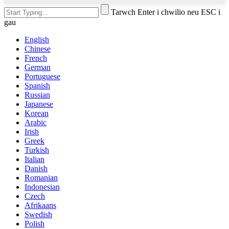
Tarwch Enter i chwilio neu ESC i
gau
English
Chinese
French
German
Portuguese
Spanish
Russian
Japanese
Korean
Arabic
Irish
Greek
Turkish
Italian
Danish
Romanian
Indonesian
Czech
Afrikaans
Swedish
Polish