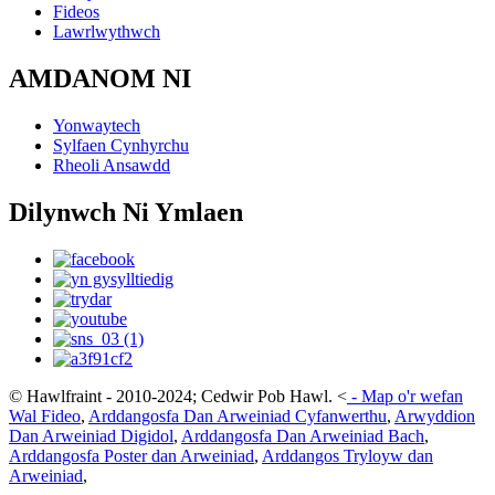
Fideos
Lawrlwythwch
AMDANOM NI
Yonwaytech
Sylfaen Cynhyrchu
Rheoli Ansawdd
Dilynwch Ni Ymlaen
© Hawlfraint - 2010-2024; Cedwir Pob Hawl.
<
-
Map o'r wefan
Wal Fideo
,
Arddangosfa Dan Arweiniad Cyfanwerthu
,
Arwyddion
Dan Arweiniad Digidol
,
Arddangosfa Dan Arweiniad Bach
,
Arddangosfa Poster dan Arweiniad
,
Arddangos Tryloyw dan
Arweiniad
,