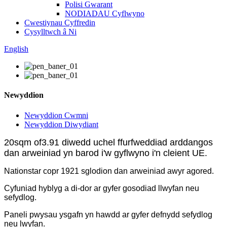
Polisi Gwarant
NODIADAU Cyflwyno
Cwestiynau Cyffredin
Cysylltwch â Ni
English
Newyddion
Newyddion Cwmni
Newyddion Diwydiant
20
sqm of3.91 diwedd uchel ffurfweddiad arddangos
dan arweiniad yn barod i'w gyflwyno i'n cleient UE.
Nationstar copr 1921 sglodion dan arweiniad awyr agored.
Cyfuniad hyblyg a di-dor ar gyfer gosodiad llwyfan neu
sefydlog.
Paneli pwysau ysgafn yn hawdd ar gyfer defnydd sefydlog
neu lwyfan.