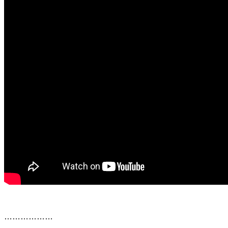
………………