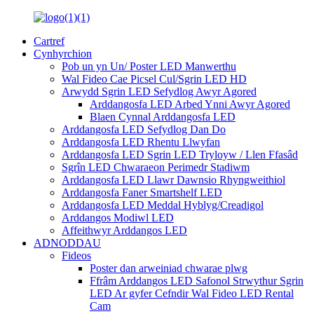
Cartref
Cynhyrchion
Pob un yn Un/ Poster LED Manwerthu
Wal Fideo Cae Picsel Cul/Sgrin LED HD
Arwydd Sgrin LED Sefydlog Awyr Agored
Arddangosfa LED Arbed Ynni Awyr Agored
Blaen Cynnal Arddangosfa LED
Arddangosfa LED Sefydlog Dan Do
Arddangosfa LED Rhentu Llwyfan
Arddangosfa LED Sgrin LED Tryloyw / Llen Ffasâd
Sgrîn LED Chwaraeon Perimedr Stadiwm
Arddangosfa LED Llawr Dawnsio Rhyngweithiol
Arddangosfa Faner Smartshelf LED
Arddangosfa LED Meddal Hyblyg/Creadigol
Arddangos Modiwl LED
Affeithwyr Arddangos LED
ADNODDAU
Fideos
Poster dan arweiniad chwarae plwg
Ffrâm Arddangos LED Safonol Strwythur Sgrin
LED Ar gyfer Cefndir Wal Fideo LED Rental
Cam