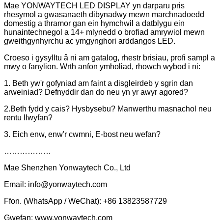
Mae YONWAYTECH LED DISPLAY yn darparu pris
rhesymol a gwasanaeth dibynadwy mewn marchnadoedd
domestig a thramor gan ein hymchwil a datblygu ein
hunain
technegol a 14+ mlynedd o brofiad amrywiol mewn
gweithgynhyrchu ac ymgynghori arddangos LED.
Croeso i gysylltu â ni am gatalog, rhestr brisiau, profi sampl a
mwy o fanylion. Wrth anfon ymholiad, rhowch wybod i ni:
1. Beth yw'r gofyniad am faint a disgleirdeb y sgrin dan
arweiniad? Defnyddir dan do neu yn yr awyr agored?
2.Beth fydd y cais? Hysbysebu? Manwerthu masnachol neu
rentu llwyfan?
3. Eich enw, enw'r cwmni, E-bost neu wefan?
………………
Mae Shenzhen Yonwaytech Co., Ltd
Email: info@yonwaytech.com
Ffon. (WhatsApp / WeChat): +86 13823587729
Gwefan: www.yonwaytech.com