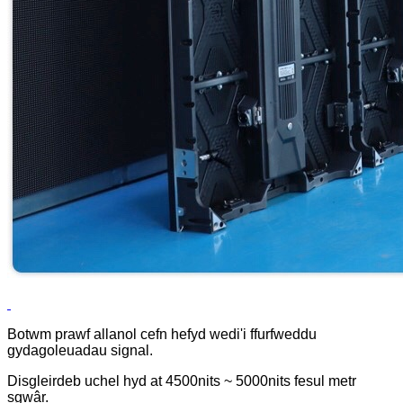
Botwm prawf allanol cefn hefyd wedi'i ffurfweddu
gyda
goleuadau signal.
Disgleirdeb uchel hyd at 4500nits ~ 5000nits fesul metr
sgwâr.