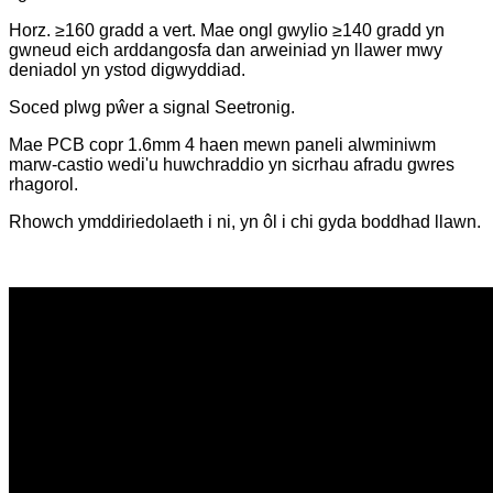
Horz. ≥160 gradd a vert. Mae ongl gwylio ≥140 gradd yn
gwneud eich arddangosfa dan arweiniad yn llawer mwy
deniadol yn ystod digwyddiad.
Soced plwg pŵer a signal Seetronig.
Mae PCB copr 1.6mm 4 haen mewn paneli alwminiwm
marw-castio wedi'u huwchraddio yn sicrhau afradu gwres
rhagorol.
Rhowch ymddiriedolaeth i ni, yn ôl i chi gyda boddhad llawn.