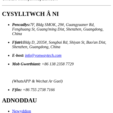
CYSYLLTWCH Â NI
Pencadlys:
7F, Bldg SMOK, 29#, Guangyuaner Rd,
Fenghuang St, Guang'ming Dist, Shenzhen, Guangdong,
China
Ffatri:
Bldg D, 2035#, Songbai Rd, Shiyan St, Bao'an Dist,
Shenzhen, Guangdong, China
E-bost:
info@yonwaytech.com
Mob Gwerthiant:
+86 138 2358 7729
(WhatsAPP & Wechat Ar Gael)
Ffôn:
+86 755 2738 7166
ADNODDAU
Newyddion