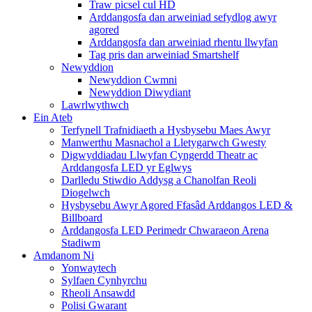
Traw picsel cul HD
Arddangosfa dan arweiniad sefydlog awyr
agored
Arddangosfa dan arweiniad rhentu llwyfan
Tag pris dan arweiniad Smartshelf
Newyddion
Newyddion Cwmni
Newyddion Diwydiant
Lawrlwythwch
Ein Ateb
Terfynell Trafnidiaeth a Hysbysebu Maes Awyr
Manwerthu Masnachol a Lletygarwch Gwesty
Digwyddiadau Llwyfan Cyngerdd Theatr ac
Arddangosfa LED yr Eglwys
Darlledu Stiwdio Addysg a Chanolfan Reoli
Diogelwch
Hysbysebu Awyr Agored Ffasâd Arddangos LED &
Billboard
Arddangosfa LED Perimedr Chwaraeon Arena
Stadiwm
Amdanom Ni
Yonwaytech
Sylfaen Cynhyrchu
Rheoli Ansawdd
Polisi Gwarant