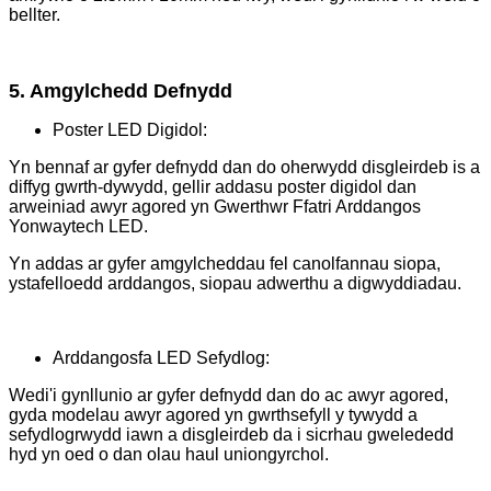
bellter.
5. Amgylchedd Defnydd
Poster LED Digidol:
Yn bennaf ar gyfer defnydd dan do oherwydd disgleirdeb is a
diffyg gwrth-dywydd, gellir addasu poster digidol dan
arweiniad awyr agored yn Gwerthwr Ffatri Arddangos
Yonwaytech LED.
Yn addas ar gyfer amgylcheddau fel canolfannau siopa,
ystafelloedd arddangos, siopau adwerthu a digwyddiadau.
Arddangosfa LED Sefydlog:
Wedi'i gynllunio ar gyfer defnydd dan do ac awyr agored,
gyda modelau awyr agored yn gwrthsefyll y tywydd a
sefydlogrwydd iawn a disgleirdeb da i sicrhau gwelededd
hyd yn oed o dan olau haul uniongyrchol.