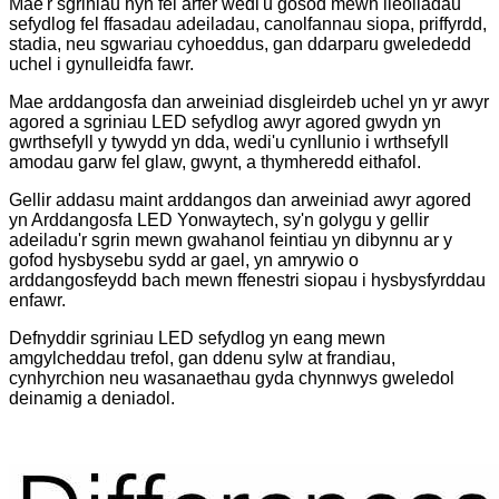
Mae'r sgriniau hyn fel arfer wedi'u gosod mewn lleoliadau
sefydlog fel ffasadau adeiladau, canolfannau siopa, priffyrdd,
stadia, neu sgwariau cyhoeddus, gan ddarparu gwelededd
uchel i gynulleidfa fawr.
Mae arddangosfa dan arweiniad disgleirdeb uchel yn yr awyr
agored a sgriniau LED sefydlog awyr agored gwydn yn
gwrthsefyll y tywydd yn dda, wedi'u cynllunio i wrthsefyll
amodau garw fel glaw, gwynt, a thymheredd eithafol.
Gellir addasu maint arddangos dan arweiniad awyr agored
yn Arddangosfa LED Yonwaytech, sy'n golygu y gellir
adeiladu'r sgrin mewn gwahanol feintiau yn dibynnu ar y
gofod hysbysebu sydd ar gael, yn amrywio o
arddangosfeydd bach mewn ffenestri siopau i hysbysfyrddau
enfawr.
Defnyddir sgriniau LED sefydlog yn eang mewn
amgylcheddau trefol, gan ddenu sylw at frandiau,
cynhyrchion neu wasanaethau gyda chynnwys gweledol
deinamig a deniadol.