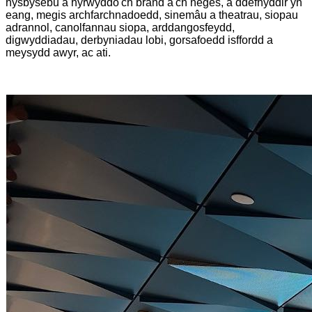
hysbysebu a hyrwyddo'ch brand a'ch neges, a ddefnyddir yn
eang, megis archfarchnadoedd, sinemâu a theatrau, siopau
adrannol, canolfannau siopa, arddangosfeydd,
digwyddiadau, derbyniadau lobi, gorsafoedd isffordd a
meysydd awyr, ac ati.