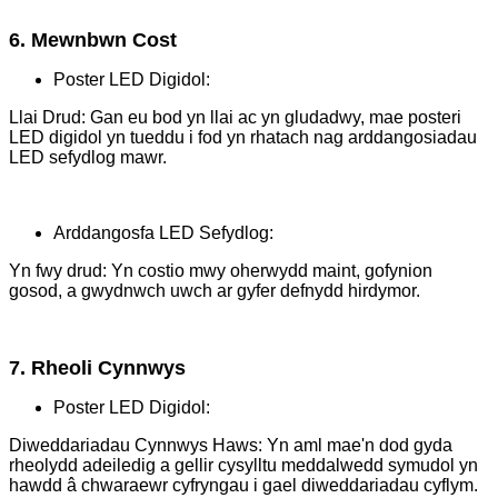
6. Mewnbwn Cost
Poster LED Digidol:
Llai Drud: Gan eu bod yn llai ac yn gludadwy, mae posteri
LED digidol yn tueddu i fod yn rhatach nag arddangosiadau
LED sefydlog mawr.
Arddangosfa LED Sefydlog:
Yn fwy drud: Yn costio mwy oherwydd maint, gofynion
gosod, a gwydnwch uwch ar gyfer defnydd hirdymor.
7. Rheoli Cynnwys
Poster LED Digidol:
Diweddariadau Cynnwys Haws: Yn aml mae'n dod gyda
rheolydd adeiledig a gellir cysylltu meddalwedd symudol yn
hawdd â chwaraewr cyfryngau i gael diweddariadau cyflym.