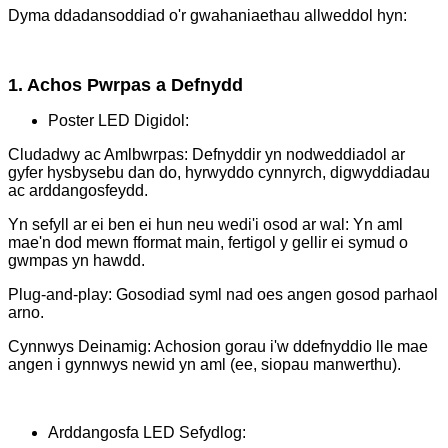
Dyma ddadansoddiad o'r gwahaniaethau allweddol hyn:
1. Achos Pwrpas a Defnydd
Poster LED Digidol:
Cludadwy ac Amlbwrpas: Defnyddir yn nodweddiadol ar
gyfer hysbysebu dan do, hyrwyddo cynnyrch, digwyddiadau
ac arddangosfeydd.
Yn sefyll ar ei ben ei hun neu wedi'i osod ar wal: Yn aml
mae'n dod mewn fformat main, fertigol y gellir ei symud o
gwmpas yn hawdd.
Plug-and-play: Gosodiad syml nad oes angen gosod parhaol
arno.
Cynnwys Deinamig: Achosion gorau i'w ddefnyddio lle mae
angen i gynnwys newid yn aml (ee, siopau manwerthu).
Arddangosfa LED Sefydlog: