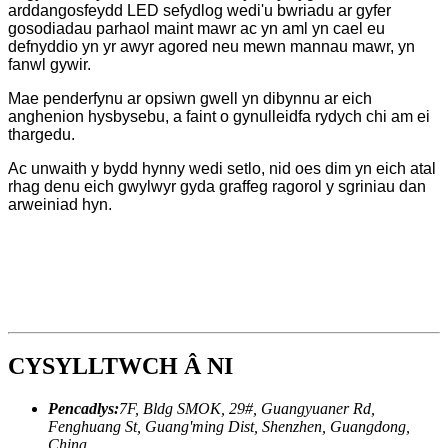
arddangosfeydd LED sefydlog wedi'u bwriadu ar gyfer
gosodiadau parhaol maint mawr ac yn aml yn cael eu
defnyddio yn yr awyr agored neu mewn mannau mawr, yn
fanwl gywir.
Mae penderfynu ar opsiwn gwell yn dibynnu ar eich
anghenion hysbysebu, a faint o gynulleidfa rydych chi am ei
thargedu.
Ac unwaith y bydd hynny wedi setlo, nid oes dim yn eich atal
rhag denu eich gwylwyr gyda graffeg ragorol y sgriniau dan
arweiniad hyn.
CYSYLLTWCH Â NI
Pencadlys:
7F, Bldg SMOK, 29#, Guangyuaner Rd,
Fenghuang St, Guang'ming Dist, Shenzhen, Guangdong,
China