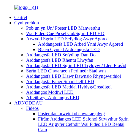
Cartref
Cynhyrchion
Pob un yn Un/ Poster LED Manwerthu
Wal Fideo Cae Picsel Cul/Sgrin LED HD
Arwydd Sgrin LED Sefydlog Awyr Agored
Arddangosfa LED Arbed Ynni Awyr Agored
Blaen Cynnal Arddangosfa LED
Arddangosfa LED Sefydlog Dan Do
Arddangosfa LED Rhentu Llwyfan
Arddangosfa LED Sgrin LED Tryloyw / Llen Ffasâd
Sgrîn LED Chwaraeon Perimedr Stadiwm
Arddangosfa LED Llawr Dawnsio Rhyngweithiol
Arddangosfa Faner Smartshelf LED
Arddangosfa LED Meddal Hyblyg/Creadigol
Arddangos Modiwl LED
Affeithwyr Arddangos LED
ADNODDAU
Fideos
Poster dan arweiniad chwarae plwg
Ffrâm Arddangos LED Safonol Strwythur Sgrin
LED Ar gyfer Cefndir Wal Fideo LED Rental
Cam