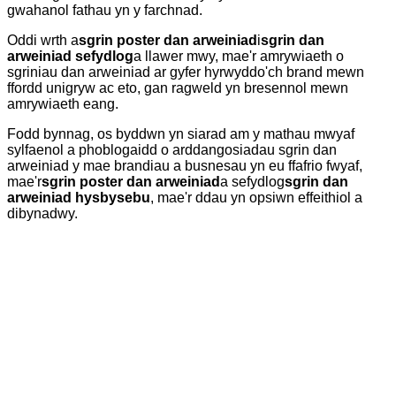
gwahanol fathau yn y farchnad.
Oddi wrth a
sgrin poster dan arweiniad
i
sgrin dan
arweiniad sefydlog
a llawer mwy, mae'r amrywiaeth o
sgriniau dan arweiniad ar gyfer hyrwyddo'ch brand mewn
ffordd unigryw ac eto, gan ragweld yn bresennol mewn
amrywiaeth eang.
Fodd bynnag, os byddwn yn siarad am y mathau mwyaf
sylfaenol a phoblogaidd o arddangosiadau sgrin dan
arweiniad y mae brandiau a busnesau yn eu ffafrio fwyaf,
mae'r
sgrin poster dan arweiniad
a sefydlog
sgrin dan
arweiniad hysbysebu
, mae'r ddau yn opsiwn effeithiol a
dibynadwy.