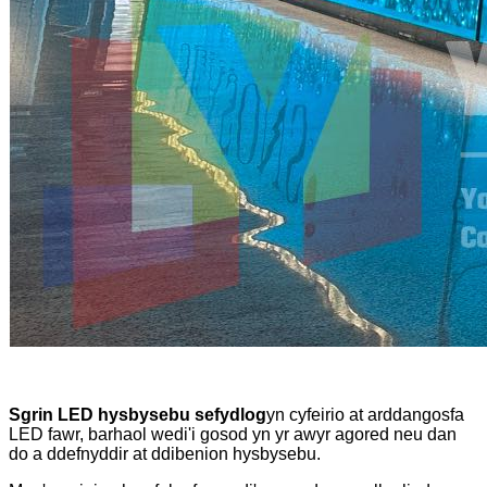
Sgrin LED hysbysebu sefydlog
yn cyfeirio at arddangosfa
LED fawr, barhaol wedi'i gosod yn yr awyr agored neu dan
do a ddefnyddir at ddibenion hysbysebu.