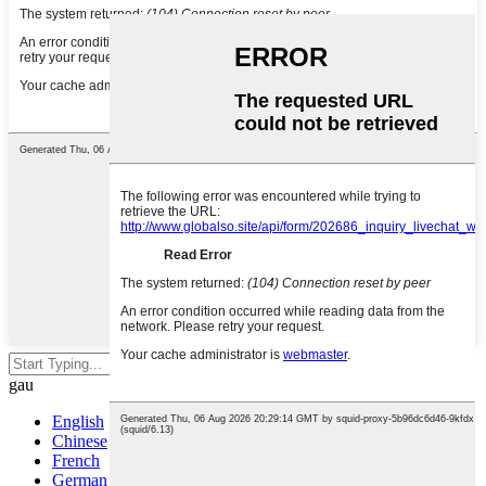
Tarwch Enter i chwilio neu ESC i
gau
English
Chinese
French
German