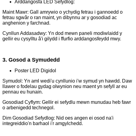
Arddangosfa LED Sefydlog:
Maint Mawr: Gall amrywio o ychydig fetrau i gannoedd o
fetrau sgwâr o ran maint, yn dibynnu ar y gosodiad ac
anghenion y farchnad.
Cynllun Addasadwy: Yn dod mewn paneli modiwlaidd y
gellir eu cysylltu â'i gilydd i ffurfio arddangosfeydd mwy.
3. Gosod a Symudedd
Poster LED Digidol
Symudol: Yn aml wedi'u cynllunio i'w symud yn hawdd. Daw
llawer o fodelau gydag olwynion neu maent yn sefyll ar eu
pennau eu hunain.
Gosodiad Cyflym: Gellir ei sefydlu mewn munudau heb fawr
o arbenigedd technegol.
Dim Gosodiad Sefydlog: Nid oes angen ei osod na'i
integreiddio'n barhaol i'r amgylchedd.