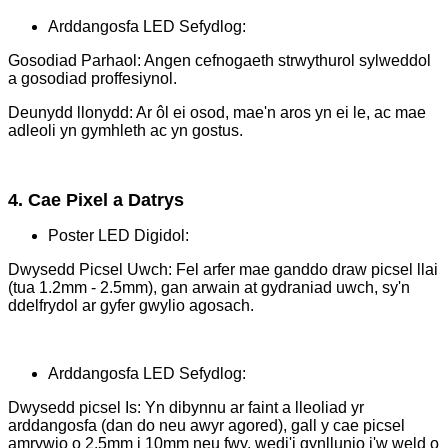
Arddangosfa LED Sefydlog:
Gosodiad Parhaol: Angen cefnogaeth strwythurol sylweddol
a gosodiad proffesiynol.
Deunydd llonydd: Ar ôl ei osod, mae'n aros yn ei le, ac mae
adleoli yn gymhleth ac yn gostus.
4. Cae Pixel a Datrys
Poster LED Digidol:
Dwysedd Picsel Uwch: Fel arfer mae ganddo draw picsel llai
(tua 1.2mm - 2.5mm), gan arwain at gydraniad uwch, sy'n
ddelfrydol ar gyfer gwylio agosach.
Arddangosfa LED Sefydlog:
Dwysedd picsel Is: Yn dibynnu ar faint a lleoliad yr
arddangosfa (dan do neu awyr agored), gall y cae picsel
amrywio o 2.5mm i 10mm neu fwy, wedi'i gynllunio i'w weld o