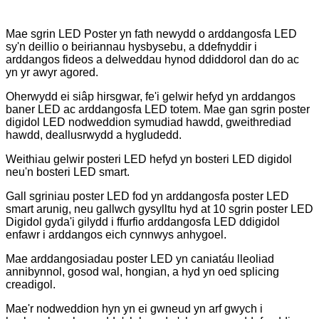
Mae sgrin LED Poster yn fath newydd o arddangosfa LED
sy'n deillio o beiriannau hysbysebu, a ddefnyddir i
arddangos fideos a delweddau hynod ddiddorol dan do ac
yn yr awyr agored.
Oherwydd ei siâp hirsgwar, fe'i gelwir hefyd yn arddangos
baner LED ac arddangosfa LED totem. Mae gan sgrin poster
digidol LED nodweddion symudiad hawdd, gweithrediad
hawdd, deallusrwydd a hygludedd.
Weithiau gelwir posteri LED hefyd yn bosteri LED digidol
neu'n bosteri LED smart.
Gall sgriniau poster LED fod yn arddangosfa poster LED
smart arunig, neu gallwch gysylltu hyd at 10 sgrin poster LED
Digidol gyda'i gilydd i ffurfio arddangosfa LED ddigidol
enfawr i arddangos eich cynnwys anhygoel.
Mae arddangosiadau poster LED yn caniatáu lleoliad
annibynnol, gosod wal, hongian, a hyd yn oed splicing
creadigol.
Mae'r nodweddion hyn yn ei gwneud yn arf gwych i