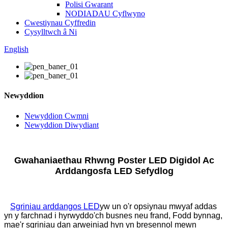
Polisi Gwarant
NODIADAU Cyflwyno
Cwestiynau Cyffredin
Cysylltwch â Ni
English
Newyddion
Newyddion Cwmni
Newyddion Diwydiant
Gwahaniaethau Rhwng Poster LED Digidol Ac
Arddangosfa LED Sefydlog
Sgriniau arddangos LED
yw un o'r opsiynau mwyaf addas
yn y farchnad i hyrwyddo'ch busnes neu frand, Fodd bynnag,
mae'r sgriniau dan arweiniad hyn yn bresennol mewn