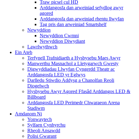
Traw picsel cul HD
Arddangosfa dan arweiniad sefydlog awyr
agored
Arddangosfa dan arweiniad rhentu llwyfan
Tag pris dan arweiniad Smartshelf
Newyddion
Newyddion Cwmni
Newyddion Diwydiant
Lawrlwythwch
Ein Ateb
Terfynell Trafnidiaeth a Hysbysebu Maes Awyr
Manwerthu Masnachol a Lletygarwch Gwesty
Digwyddiadau Llwyfan Cyngerdd Theatr ac
Arddangosfa LED yr Eglwys
Darlledu Stiwdio Addysg a Chanolfan Reoli
Diogelwch
Hysbysebu Awyr Agored Ffasâd Arddangos LED &
Billboard
Arddangosfa LED Perimedr Chwaraeon Arena
Stadiwm
Amdanom Ni
Yonwaytech
Sylfaen Cynhyrchu
Rheoli Ansawdd
Polisi Gwarant