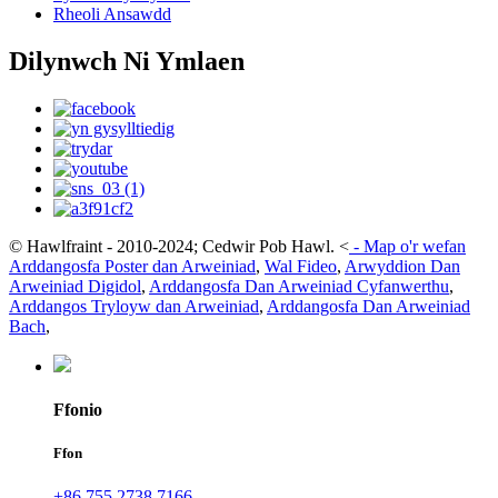
Rheoli Ansawdd
Dilynwch Ni Ymlaen
© Hawlfraint - 2010-2024; Cedwir Pob Hawl.
<
-
Map o'r wefan
Arddangosfa Poster dan Arweiniad
,
Wal Fideo
,
Arwyddion Dan
Arweiniad Digidol
,
Arddangosfa Dan Arweiniad Cyfanwerthu
,
Arddangos Tryloyw dan Arweiniad
,
Arddangosfa Dan Arweiniad
Bach
,
Ffonio
Ffon
+86 755 2738 7166