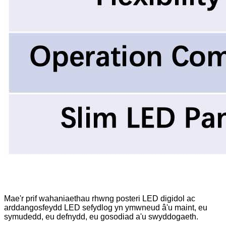
Mae'r prif wahaniaethau rhwng posteri LED digidol ac
arddangosfeydd LED sefydlog yn ymwneud â'u maint, eu
symudedd, eu defnydd, eu gosodiad a'u swyddogaeth.