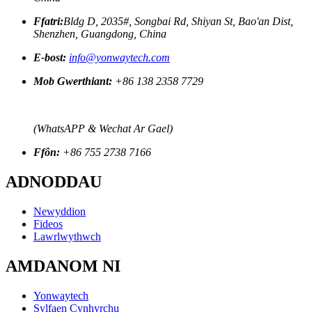
Ffatri:
Bldg D, 2035#, Songbai Rd, Shiyan St, Bao'an Dist,
Shenzhen, Guangdong, China
E-bost:
info@yonwaytech.com
Mob Gwerthiant:
+86 138 2358 7729
(WhatsAPP & Wechat Ar Gael)
Ffôn:
+86 755 2738 7166
ADNODDAU
Newyddion
Fideos
Lawrlwythwch
AMDANOM NI
Yonwaytech
Sylfaen Cynhyrchu