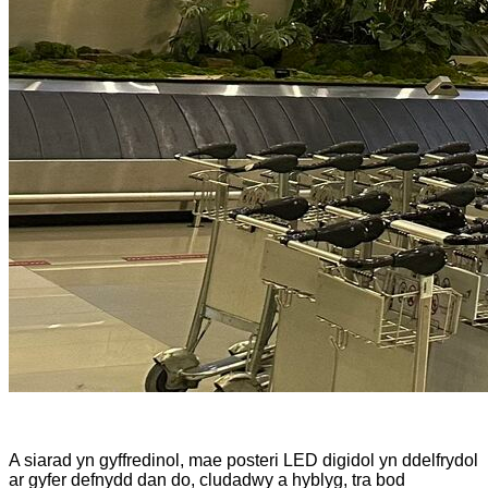
A siarad yn gyffredinol, mae posteri LED digidol yn ddelfrydol
ar gyfer defnydd dan do, cludadwy a hyblyg, tra bod