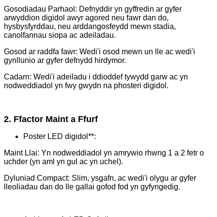
Gosodiadau Parhaol: Defnyddir yn gyffredin ar gyfer
arwyddion digidol awyr agored neu fawr dan do,
hysbysfyrddau, neu arddangosfeydd mewn stadia,
canolfannau siopa ac adeiladau.
Gosod ar raddfa fawr: Wedi'i osod mewn un lle ac wedi'i
gynllunio ar gyfer defnydd hirdymor.
Cadarn: Wedi'i adeiladu i ddioddef tywydd garw ac yn
nodweddiadol yn fwy gwydn na phosteri digidol.
2. Ffactor Maint a Ffurf
Poster LED digidol**:
Maint Llai: Yn nodweddiadol yn amrywio rhwng 1 a 2 fetr o
uchder (yn aml yn gul ac yn uchel).
Dyluniad Compact: Slim, ysgafn, ac wedi'i olygu ar gyfer
lleoliadau dan do lle gallai gofod fod yn gyfyngedig.