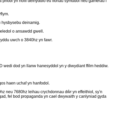
 a phobl yn hoffi defnyddio eu ffonau symudol neu gamerâu i
flym.
u hysbysebu deinamig.
eledol o ansawdd gwell.
wyddu uwch o 3840hz yn fawr.
 wedi dod yn llanw hanesyddol yn y diwydiant ffilm heddiw.
gos haen uchaf yn hanfodol.
hz neu 7680hz leihau crychdonnau dŵr yn effeithiol, sy'n
lygad, fel bod propaganda yn cael dwywaith y canlyniad gyda