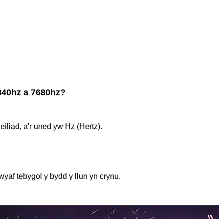
840hz a 7680hz?
iliad, a'r uned yw Hz (Hertz).
yaf tebygol y bydd y llun yn crynu.