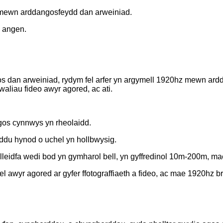
mewn arddangosfeydd dan arweiniad.
s angen.
s dan arweiniad, rydym fel arfer yn argymell 1920hz mewn ar
liau fideo awyr agored, ac ati.
ngos cynnwys yn rheolaidd.
yddu hynod o uchel yn hollbwysig.
lleidfa wedi bod yn gymharol bell, yn gyffredinol 10m-200m, ma
wyr agored ar gyfer ffotograffiaeth a fideo, ac mae 1920hz brai