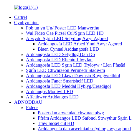
Cartref
Cynhyrchion
Pob un yn Un/ Poster LED Manwerthu
Wal Fideo Cae Picsel Cul/Sgrin LED HD
Arwydd Sgrin LED Sefydlog Awyr Agored
Arddangosfa LED Arbed Ynni Awyr Agored
Blaen Cynnal Arddangosfa LED
Arddangosfa LED Sefydlog Dan Do
Arddangosfa LED Rhentu Llwyfan
Arddangosfa LED Sgrin LED Tryloyw / Llen Ffasâd
Sgrîn LED Chwaraeon Perimedr Stadiwm
Arddangosfa LED Llawr Dawnsio Rhyngweithiol
Arddangosfa Faner Smartshelf LED
Arddangosfa LED Meddal Hyblyg/Creadigol
Arddangos Modiwl LED
Affeithwyr Arddangos LED
ADNODDAU
Fideos
Poster dan arweiniad chwarae plwg
Ffrâm Arddangos LED Safonol Strwythur Sgrin 
Traw picsel cul HD
Arddangosfa dan arweiniad sefydlog awyr agored