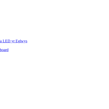
fa LED yr Eglwys
board