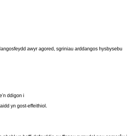
ddangosfeydd awyr agored, sgriniau arddangos hysbysebu
e'n ddigon i
dd yn gost-effeithiol.