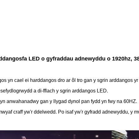
rddangosfa LED o gyfraddau adnewyddu o 1920hz, 3
s yn cael ei harddangos dro ar ôl tro gan y sgrin arddangos yr e
fydlogrwydd a di-fflach y sgrin arddangos LED.
fer yn anwahanadwy gan y llygad dynol pan fydd yn fwy na 60HZ.
mwyaf craff yw'r ddelwedd. Po isaf yw'r gyfradd adnewyddu, y mw