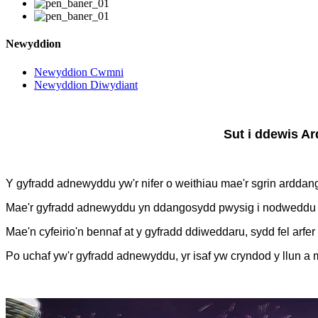
Newyddion
Newyddion Cwmni
Newyddion Diwydiant
Sut i ddewis A
Y gyfradd adnewyddu yw'r nifer o weithiau mae'r sgrin arddango
Mae'r gyfradd adnewyddu yn ddangosydd pwysig i nodweddu se
Mae'n cyfeirio'n bennaf at y gyfradd ddiweddaru, sydd fel ar
Po uchaf yw'r gyfradd adnewyddu, yr isaf yw cryndod y llun a 