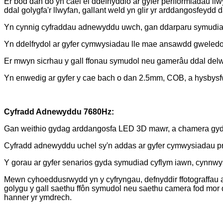
Er bod dan do yn cael ei ddefnyddio ar gyfer perfformiadau l
ddal golygfa'r llwyfan, gallant weld yn glir yr arddangosfeydd 
Yn cynnig cyfraddau adnewyddu uwch, gan ddarparu symudiad l
Yn ddelfrydol ar gyfer cymwysiadau lle mae ansawdd gweledo
Er mwyn sicrhau y gall ffonau symudol neu gamerâu ddal del
Yn enwedig ar gyfer y cae bach o dan 2.5mm, COB, a hysbys
Cyfradd Adnewyddu 7680Hz:
Gan weithio gydag arddangosfa LED 3D mawr, a chamera gyda d
Cyfradd adnewyddu uchel sy'n addas ar gyfer cymwysiadau pr
Y gorau ar gyfer senarios gyda symudiad cyflym iawn, cynnwys
Mewn cyhoeddusrwydd yn y cyfryngau, defnyddir ffotograffau a 
golygu y gall saethu ffôn symudol neu saethu camera fod mor d
hanner yr ymdrech.