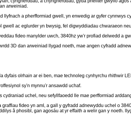
lwyfan, cyngherddau, a chyngherddau, gyda phellter gwylio agos
dan arweiniad.
lyfnach a pherfformiad gwell, yn enwedig ar gyfer cynnwys cy
l gwell ac eglurder yn bwysig, fel digwyddiadau chwaraeon ne
weddau fideo manylder uwch, 3840hz yw'r profiad delwedd a gw
fwrdd 3D dan arweiniad llygad noeth, mae angen cyfradd adne
yfais olrhain ar ei ben, mae technoleg cynhyrchu rhithwir LED
offesiynol sy'n mynnu'r ansawdd uchaf.
 cydraniad uchel, neu sefyllfaoedd lle mae perfformiad arddan
graffiau fideo yn aml, a gall y gyfradd adnewyddu uchel o 3840
dilys â phosibl, gan agosáu at yr effaith a welir gan y noeth. l