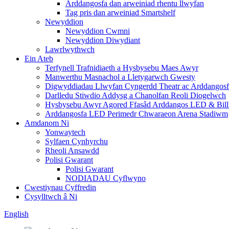
Arddangosfa dan arweiniad rhentu llwyfan
Tag pris dan arweiniad Smartshelf
Newyddion
Newyddion Cwmni
Newyddion Diwydiant
Lawrlwythwch
Ein Ateb
Terfynell Trafnidiaeth a Hysbysebu Maes Awyr
Manwerthu Masnachol a Lletygarwch Gwesty
Digwyddiadau Llwyfan Cyngerdd Theatr ac Arddangos
Darlledu Stiwdio Addysg a Chanolfan Reoli Diogelwch
Hysbysebu Awyr Agored Ffasâd Arddangos LED & Bill
Arddangosfa LED Perimedr Chwaraeon Arena Stadiwm
Amdanom Ni
Yonwaytech
Sylfaen Cynhyrchu
Rheoli Ansawdd
Polisi Gwarant
Polisi Gwarant
NODIADAU Cyflwyno
Cwestiynau Cyffredin
Cysylltwch â Ni
English