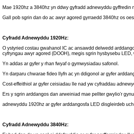
Mae 1920hz a 3840hz yn ddwy gyfradd adnewyddu gyffredin 
Gall pob sgrin dan do ac awyr agored gyrraedd 3840hz os oe
Cyfradd Adnewyddu 1920Hz:
O ystyried costau gwahanol IC ac ansawdd delwedd arddango
cyfryngau awyr agored (DOOH), megis sgrin hysbysebu LED, wa
Yn addas ar gyfer y rhan fwyaf o gymwysiadau safonol.
Yn darparu chwarae fideo llyfn ac yn ddigonol ar gyfer ardda
Cost-effeithiol ar gyfer ceisiadau lle nad yw cyfraddau adnew
Ers y sgrin arddangos dan arweiniad mae pellter gwylio'r gynu
adnewyddu 1920hz ar gyfer arddangosfa LED disgleirdeb uchel a
Cyfradd Adnewyddu 3840Hz: