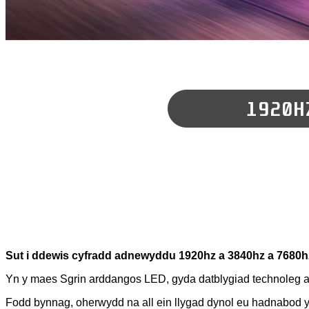
Sut i ddewis cyfradd adnewyddu 1920hz a 3840hz a 7680
Yn y maes Sgrin arddangos LED, gyda datblygiad technoleg 
Fodd bynnag, oherwydd na all ein llygad dynol eu hadnabod yn