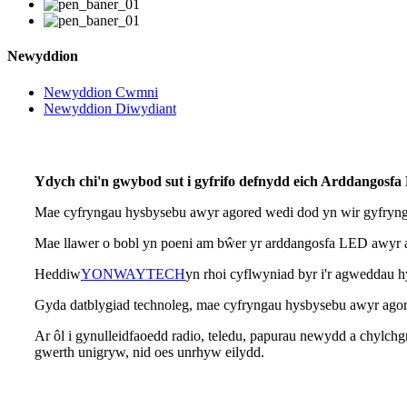
Newyddion
Newyddion Cwmni
Newyddion Diwydiant
Ydych chi'n gwybod sut i gyfrifo defnydd eich Arddangosf
Mae cyfryngau hysbysebu awyr agored wedi dod yn wir gyfryngau
Mae llawer o bobl yn poeni am bŵer yr arddangosfa LED awyr 
Heddiw
YONWAYTECH
yn rhoi cyflwyniad byr i'r agweddau h
Gyda datblygiad technoleg, mae cyfryngau hysbysebu awyr agor
Ar ôl i gynulleidfaoedd radio, teledu, papurau newydd a chylc
gwerth unigryw, nid oes unrhyw eilydd.