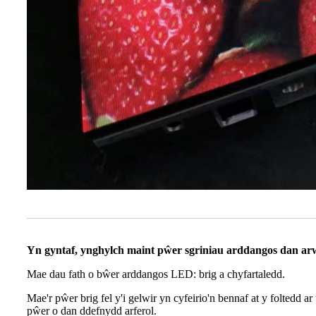
Yn gyntaf, ynghylch maint pŵer sgriniau arddangos dan ar
Mae dau fath o bŵer arddangos LED: brig a chyfartaledd.
Mae'r pŵer brig fel y'i gelwir yn cyfeirio'n bennaf at y foltedd
pŵer o dan ddefnydd arferol.