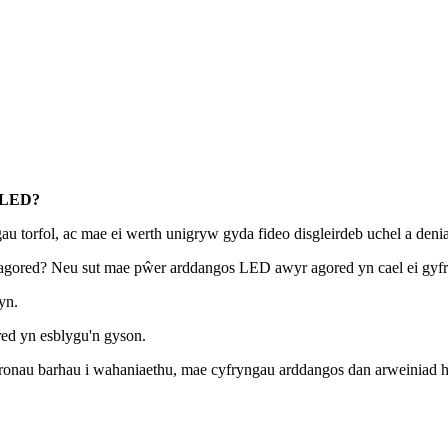
a LED?
 torfol, ac mae ei werth unigryw gyda fideo disgleirdeb uchel a deni
agored? Neu sut mae pŵer arddangos LED awyr agored yn cael ei gyfr
yn.
ed yn esblygu'n gyson.
hgronau barhau i wahaniaethu, mae cyfryngau arddangos dan arweiniad