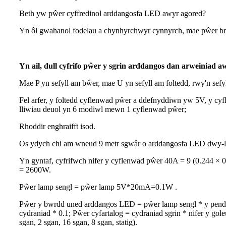
Beth yw pŵer cyffredinol arddangosfa LED awyr agored?
Yn ôl gwahanol fodelau a chynhyrchwyr cynnyrch, mae pŵer bri
Yn ail, dull cyfrifo pŵer y sgrin arddangos dan arweiniad a
Mae P yn sefyll am bŵer, mae U yn sefyll am foltedd, rwy'n sefyl
Fel arfer, y foltedd cyflenwad pŵer a ddefnyddiwn yw 5V, y c
lliwiau deuol yn 6 modiwl mewn 1 cyflenwad pŵer;
Rhoddir enghraifft isod.
Os ydych chi am wneud 9 metr sgwâr o arddangosfa LED dwy-li
Yn gyntaf, cyfrifwch nifer y cyflenwad pŵer 40A = 9 (0.244 × 0
= 2600W.
Pŵer lamp sengl = pŵer lamp 5V*20mA=0.1W .
Pŵer y bwrdd uned arddangos LED = pŵer lamp sengl * y penderfyni
cydraniad * 0.1; Pŵer cyfartalog = cydraniad sgrin * nifer y gole
sgan, 2 sgan, 16 sgan, 8 sgan, statig).