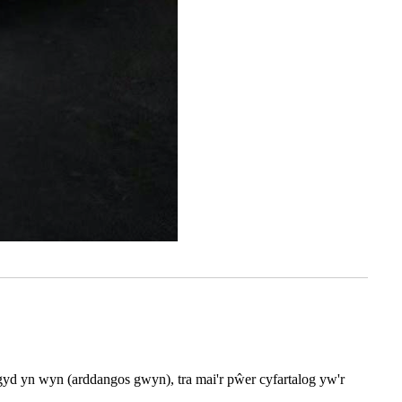
i gyd yn wyn (arddangos gwyn), tra mai'r pŵer cyfartalog yw'r