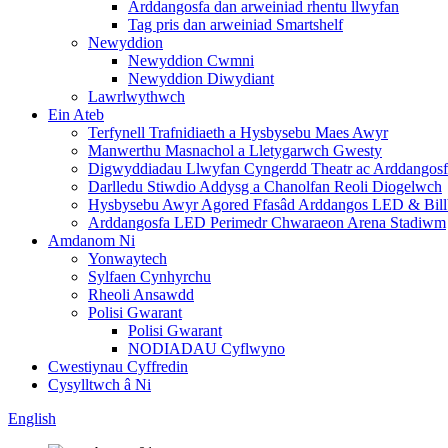
Arddangosfa dan arweiniad rhentu llwyfan
Tag pris dan arweiniad Smartshelf
Newyddion
Newyddion Cwmni
Newyddion Diwydiant
Lawrlwythwch
Ein Ateb
Terfynell Trafnidiaeth a Hysbysebu Maes Awyr
Manwerthu Masnachol a Lletygarwch Gwesty
Digwyddiadau Llwyfan Cyngerdd Theatr ac Arddangos
Darlledu Stiwdio Addysg a Chanolfan Reoli Diogelwch
Hysbysebu Awyr Agored Ffasâd Arddangos LED & Bill
Arddangosfa LED Perimedr Chwaraeon Arena Stadiwm
Amdanom Ni
Yonwaytech
Sylfaen Cynhyrchu
Rheoli Ansawdd
Polisi Gwarant
Polisi Gwarant
NODIADAU Cyflwyno
Cwestiynau Cyffredin
Cysylltwch â Ni
English