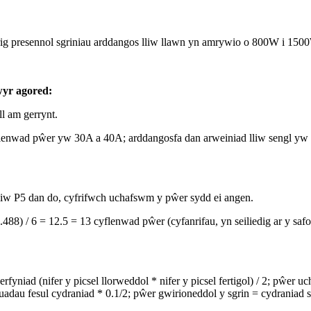
g presennol sgriniau arddangos lliw llawn yn amrywio o 800W i 1500
wyr agored:
l am gerrynt.
yflenwad pŵer yw 30A a 40A; arddangosfa dan arweiniad lliw sengl yw
w P5 dan do, cyfrifwch uchafswm y pŵer sydd ei angen.
.488) / 6 = 12.5 = 13 cyflenwad pŵer (cyfanrifau, yn seiliedig ar y 
ad (nifer y picsel llorweddol * nifer y picsel fertigol) / 2; pŵer ucha
uadau fesul cydraniad * 0.1/2; pŵer gwirioneddol y sgrin = cydraniad sg