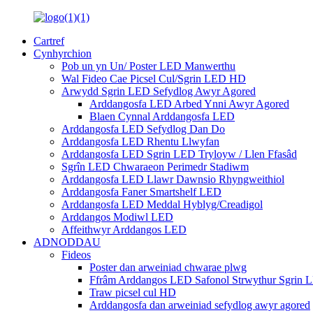
Cartref
Cynhyrchion
Pob un yn Un/ Poster LED Manwerthu
Wal Fideo Cae Picsel Cul/Sgrin LED HD
Arwydd Sgrin LED Sefydlog Awyr Agored
Arddangosfa LED Arbed Ynni Awyr Agored
Blaen Cynnal Arddangosfa LED
Arddangosfa LED Sefydlog Dan Do
Arddangosfa LED Rhentu Llwyfan
Arddangosfa LED Sgrin LED Tryloyw / Llen Ffasâd
Sgrîn LED Chwaraeon Perimedr Stadiwm
Arddangosfa LED Llawr Dawnsio Rhyngweithiol
Arddangosfa Faner Smartshelf LED
Arddangosfa LED Meddal Hyblyg/Creadigol
Arddangos Modiwl LED
Affeithwyr Arddangos LED
ADNODDAU
Fideos
Poster dan arweiniad chwarae plwg
Ffrâm Arddangos LED Safonol Strwythur Sgrin 
Traw picsel cul HD
Arddangosfa dan arweiniad sefydlog awyr agored