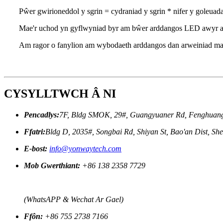
Pŵer gwirioneddol y sgrin = cydraniad y sgrin * nifer y goleuadau 
Mae'r uchod yn gyflwyniad byr am bŵer arddangos LED awyr agor
Am ragor o fanylion am wybodaeth arddangos dan arweiniad m
CYSYLLTWCH Â NI
Pencadlys:
7F, Bldg SMOK, 29#, Guangyuaner Rd, Fenghuang 
Ffatri:
Bldg D, 2035#, Songbai Rd, Shiyan St, Bao'an Dist, S
E-bost:
info@yonwaytech.com
Mob Gwerthiant:
+86 138 2358 7729
(WhatsAPP & Wechat Ar Gael)
Ffôn:
+86 755 2738 7166