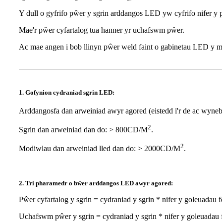
Y dull o gyfrifo pŵer y sgrin arddangos LED yw cyfrifo nifer y
Mae'r pŵer cyfartalog tua hanner yr uchafswm pŵer.
Ac mae angen i bob llinyn pŵer weld faint o gabinetau LED y mae'
1. Gofynion cydraniad sgrin LED:
Arddangosfa dan arweiniad awyr agored (eistedd i'r de ac wyn
2
Sgrin dan arweiniad dan do: > 800CD/M
.
2
Modiwlau dan arweiniad lled dan do: > 2000CD/M
.
2. Tri pharamedr o bŵer arddangos LED awyr agored:
Pŵer cyfartalog y sgrin = cydraniad y sgrin * nifer y goleuadau f
Uchafswm pŵer y sgrin = cydraniad y sgrin * nifer y goleuadau f