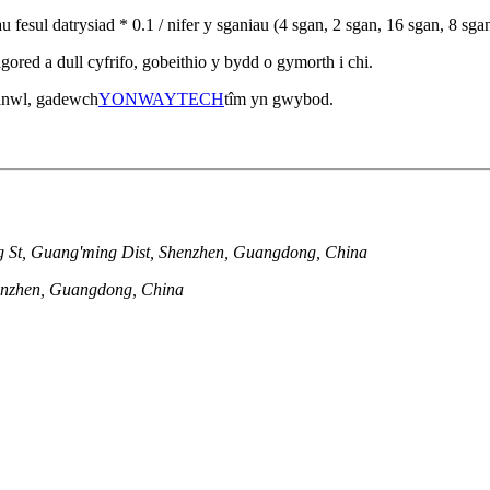
fesul datrysiad * 0.1 / nifer y sganiau (4 sgan, 2 sgan, 16 sgan, 8 sgan
ed a dull cyfrifo, gobeithio y bydd o gymorth i chi.
anwl, gadewch
YONWAYTECH
tîm yn gwybod.
St, Guang'ming Dist, Shenzhen, Guangdong, China
henzhen, Guangdong, China