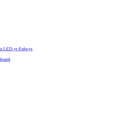
fa LED yr Eglwys
board