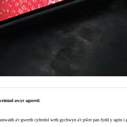
weiniad awyr agored:
 ar unwaith a'r gwerth cyfredol wrth gychwyn a'r pŵer pan fydd y sgrin 