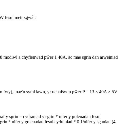
W fesul metr sgwâr.
 8 modiwl a chyflenwad pŵer 1 40A, ac mae sgrin dan arweiniad
safon fwy), mae'n syml iawn, yr uchafswm pŵer P = 13 × 40A × 5V
f y sgrin = cydraniad y sgrin * nifer y goleuadau fesul
rin * nifer y goleuadau fesul cydraniad * 0.1/nifer y sganiau (4