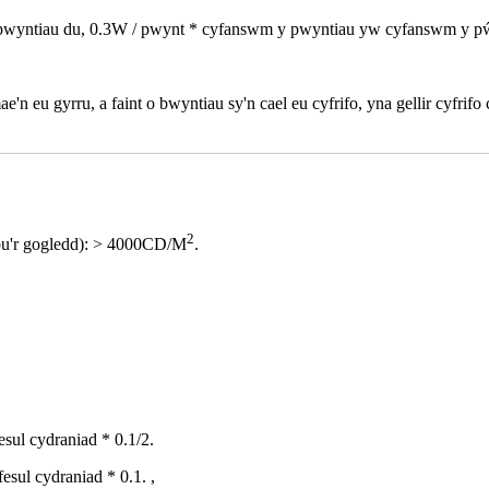
 pwyntiau du, 0.3W / pwynt * cyfanswm y pwyntiau yw cyfanswm y pŵer, 
n eu gyrru, a faint o bwyntiau sy'n cael eu cyfrifo, yna gellir cyfrif
2
ebu'r gogledd): > 4000CD/M
.
esul cydraniad * 0.1/2.
esul cydraniad * 0.1. ,