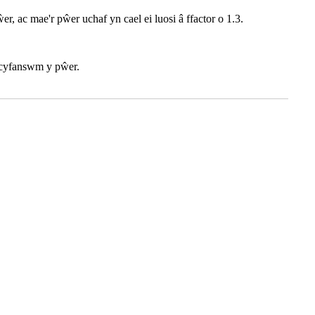
ac mae'r pŵer uchaf yn cael ei luosi â ffactor o 1.3.
o cyfanswm y pŵer.