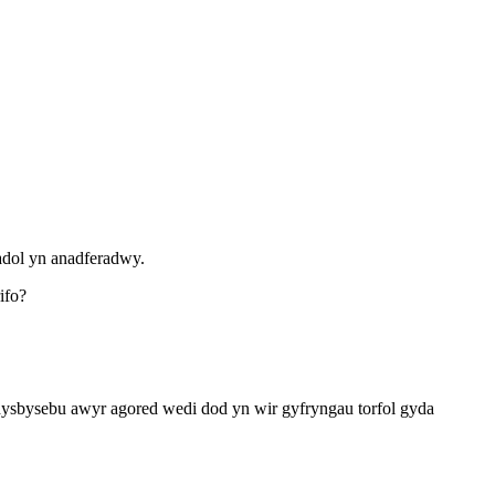
adol yn anadferadwy.
ifo?
 hysbysebu awyr agored wedi dod yn wir gyfryngau torfol gyda