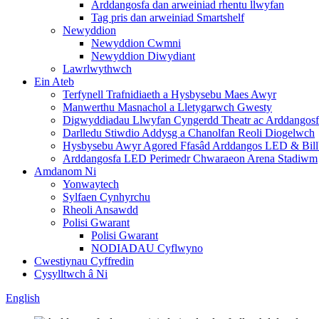
Arddangosfa dan arweiniad rhentu llwyfan
Tag pris dan arweiniad Smartshelf
Newyddion
Newyddion Cwmni
Newyddion Diwydiant
Lawrlwythwch
Ein Ateb
Terfynell Trafnidiaeth a Hysbysebu Maes Awyr
Manwerthu Masnachol a Lletygarwch Gwesty
Digwyddiadau Llwyfan Cyngerdd Theatr ac Arddangos
Darlledu Stiwdio Addysg a Chanolfan Reoli Diogelwch
Hysbysebu Awyr Agored Ffasâd Arddangos LED & Bill
Arddangosfa LED Perimedr Chwaraeon Arena Stadiwm
Amdanom Ni
Yonwaytech
Sylfaen Cynhyrchu
Rheoli Ansawdd
Polisi Gwarant
Polisi Gwarant
NODIADAU Cyflwyno
Cwestiynau Cyffredin
Cysylltwch â Ni
English