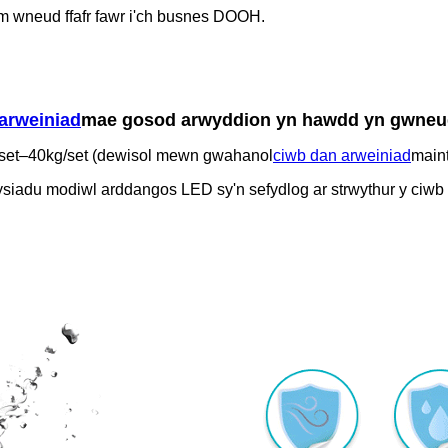
m wneud ffafr fawr i'ch busnes DOOH.
arweiniad
mae gosod arwyddion yn hawdd yn gwneud
set–40kg/set (dewisol mewn gwahanol
ciwb dan arweiniad
maint
siadu modiwl arddangos LED sy'n sefydlog ar strwythur y ciwb