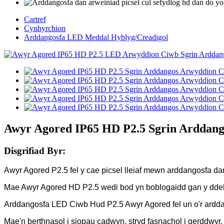
Cartref
Cynhyrchion
Arddangosfa LED Meddal Hyblyg/Creadigol
Awyr Agored IP65 HD P2.5 Sgrin Arddan
Disgrifiad Byr:
Awyr Agored P2.5 fel y cae picsel lleiaf mewn arddangosfa
Mae Awyr Agored HD P2.5 wedi bod yn boblogaidd gan y dde
Arddangosfa LED Ciwb Hud P2.5 Awyr Agored fel un o'r ar
Mae'n berthnasol i siopau cadwyn, stryd fasnachol i gerddw