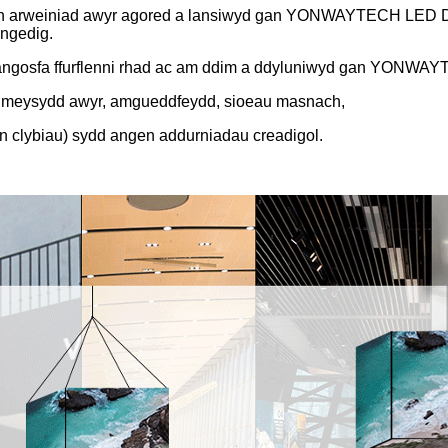
 dan arweiniad awyr agored a lansiwyd gan YONWAYTECH LED D
ngedig.
dangosfa ffurflenni rhad ac am ddim a ddyluniwyd gan YONW
yr, meysydd awyr, amgueddfeydd, sioeau masnach,
wn clybiau) sydd angen addurniadau creadigol.