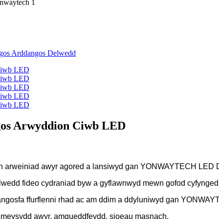
gos Arwyddion Ciwb LED
 dan arweiniad awyr agored a lansiwyd gan YONWAYTECH LED D
lwedd fideo cydraniad byw a gyflawnwyd mewn gofod cyfynged
ddangosfa ffurflenni rhad ac am ddim a ddyluniwyd gan YO
yr, meysydd awyr, amgueddfeydd, sioeau masnach,