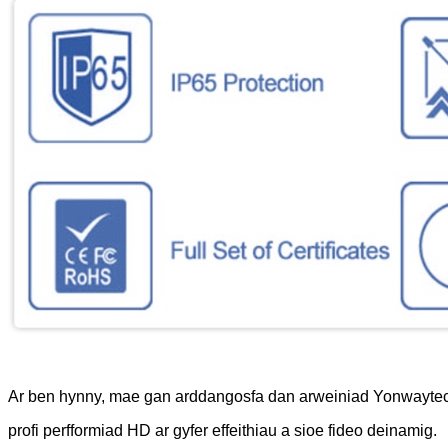
Ar ben hynny, mae gan arddangosfa dan arweiniad Yonwaytech
profi perfformiad HD ar gyfer effeithiau a sioe fideo deinamig.