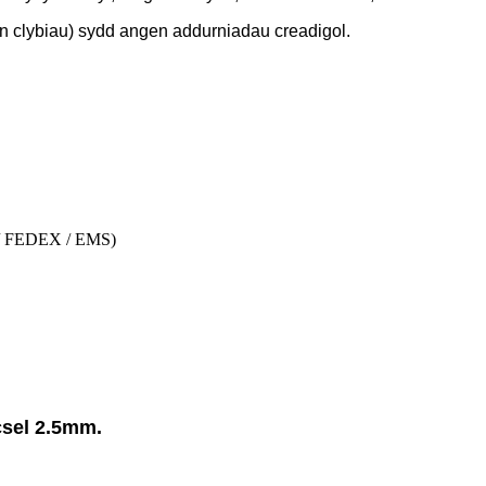
wn clybiau) sydd angen addurniadau creadigol.
 / FEDEX / EMS)
csel 2.5mm.