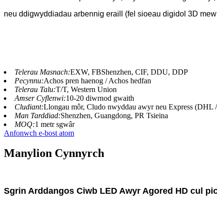
neu ddigwyddiadau arbennig eraill (fel sioeau digidol 3D me
Telerau Masnach:
EXW, FBShenzhen, CIF, DDU, DDP
Pecynnu:
Achos pren haenog / Achos hedfan
Telerau Talu:
T/T, Western Union
Amser Cyflenwi:
10-20 diwrnod gwaith
Cludiant:
Llongau môr, Cludo nwyddau awyr neu Express (DHL
Man Tarddiad:
Shenzhen, Guangdong, PR Tsieina
MOQ:
1 metr sgwâr
Anfonwch e-bost atom
Manylion Cynnyrch
Sgrin Arddangos Ciwb LED Awyr Agored HD cul pi