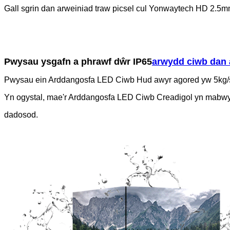
Gall sgrin dan arweiniad traw picsel cul Yonwaytech HD 2.5m
Pwysau ysgafn a phrawf dŵr IP65
arwydd ciwb dan 
Pwysau ein Arddangosfa LED Ciwb Hud awyr agored yw 5kg/
Yn ogystal, mae'r Arddangosfa LED Ciwb Creadigol yn mabwy
dadosod.