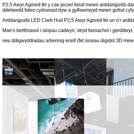
P2.5 Awyr Agored fel y cae picsel lleiaf mewn arddangosfa
ddelwedd fideo cydraniad byw a gyflawnwyd mewn gofod cyfy
Arddangosfa LED Ciwb Hud P2.5 Awyr Agored fel un o'r ard
Mae'n berthnasol i siopau cadwyn, stryd fasnachol i gerddw
neu ddigwyddiadau arbennig eraill (fel sioeau digidol 3D me