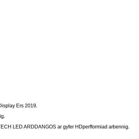
isplay Ers 2019.
ig.
NWAYTECH LED ARDDANGOS ar gyfer HD
perfformiad arbennig.