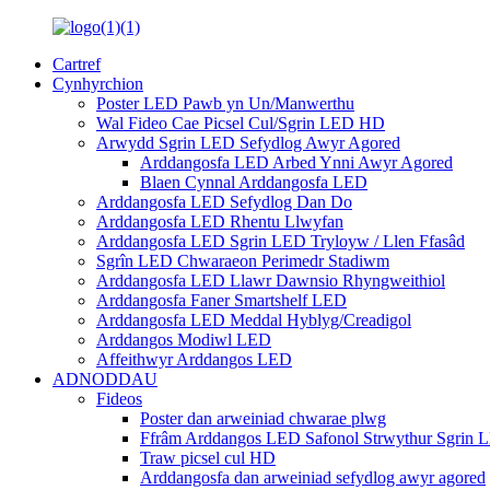
Cartref
Cynhyrchion
Poster LED Pawb yn Un/Manwerthu
Wal Fideo Cae Picsel Cul/Sgrin LED HD
Arwydd Sgrin LED Sefydlog Awyr Agored
Arddangosfa LED Arbed Ynni Awyr Agored
Blaen Cynnal Arddangosfa LED
Arddangosfa LED Sefydlog Dan Do
Arddangosfa LED Rhentu Llwyfan
Arddangosfa LED Sgrin LED Tryloyw / Llen Ffasâd
Sgrîn LED Chwaraeon Perimedr Stadiwm
Arddangosfa LED Llawr Dawnsio Rhyngweithiol
Arddangosfa Faner Smartshelf LED
Arddangosfa LED Meddal Hyblyg/Creadigol
Arddangos Modiwl LED
Affeithwyr Arddangos LED
ADNODDAU
Fideos
Poster dan arweiniad chwarae plwg
Ffrâm Arddangos LED Safonol Strwythur Sgrin 
Traw picsel cul HD
Arddangosfa dan arweiniad sefydlog awyr agored